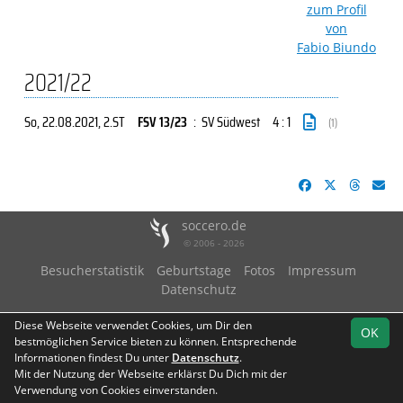
zum Profil
von
Fabio Biundo
2021/22
So, 22.08.2021
, 2.ST
FSV 13/23
:
SV Südwest
4 : 1
(1)
soccero.de
© 2006 - 2026
Besucherstatistik
Geburtstage
Fotos
Impressum
Datenschutz
Diese Webseite verwendet Cookies, um Dir den
OK
bestmöglichen Service bieten zu können. Entsprechende
Informationen findest Du unter
Datenschutz
.
Mit der Nutzung der Webseite erklärst Du Dich mit der
Verwendung von Cookies einverstanden.