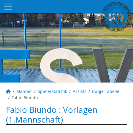
Männer
Spielerstatistik
Assists
Ewige Tabelle
Fabio Biundo
Fabio Biundo : Vorlagen
(1.Mannschaft)