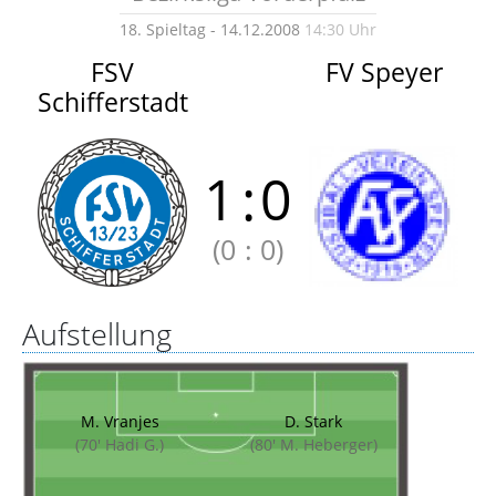
18. Spieltag - 14.12.2008
14:30 Uhr
FSV
FV Speyer
Schifferstadt
1
:
0
(0
:
0)
Aufstellung
M. Vranjes
D. Stark
(70' Hadi G.)
(80' M. Heberger)