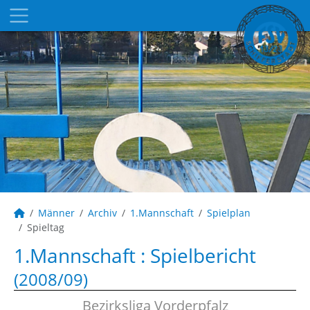
Männer
Archiv
1.Mannschaft
Spielplan
Spieltag
1.Mannschaft :
Spielbericht
(2008/09)
Bezirksliga Vorderpfalz