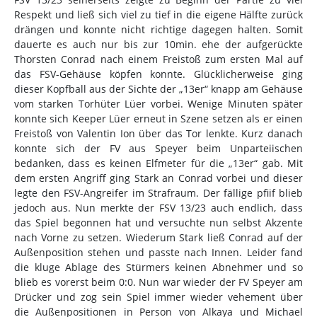
Respekt und ließ sich viel zu tief in die eigene Hälfte zurück
drängen und konnte nicht richtige dagegen halten. Somit
dauerte es auch nur bis zur 10min. ehe der aufgerückte
Thorsten Conrad nach einem Freistoß zum ersten Mal auf
das FSV-Gehäuse köpfen konnte. Glücklicherweise ging
dieser Kopfball aus der Sichte der „13er“ knapp am Gehäuse
vom starken Torhüter Lüer vorbei. Wenige Minuten später
konnte sich Keeper Lüer erneut in Szene setzen als er einen
Freistoß von Valentin Ion über das Tor lenkte. Kurz danach
konnte sich der FV aus Speyer beim Unparteiischen
bedanken, dass es keinen Elfmeter für die „13er“ gab. Mit
dem ersten Angriff ging Stark an Conrad vorbei und dieser
legte den FSV-Angreifer im Strafraum. Der fällige pfiif blieb
jedoch aus. Nun merkte der FSV 13/23 auch endlich, dass
das Spiel begonnen hat und versuchte nun selbst Akzente
nach Vorne zu setzen. Wiederum Stark ließ Conrad auf der
Außenposition stehen und passte nach Innen. Leider fand
die kluge Ablage des Stürmers keinen Abnehmer und so
blieb es vorerst beim 0:0. Nun war wieder der FV Speyer am
Drücker und zog sein Spiel immer wieder vehement über
die Außenpositionen in Person von Alkaya und Michael