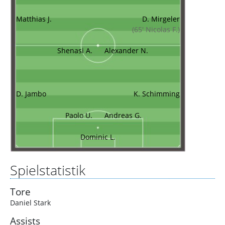
Matthias J.
D. Mirgeler
(65' Nicolas F.)
Shenasi A.
Alexander N.
D. Jambo
K. Schimming
Paolo U.
Andreas G.
Dominic L.
Spielstatistik
Tore
Daniel Stark
Assists