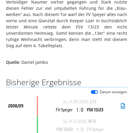
Verteidiger Naumer vorher gegangen und Stark nutzte
diesen Fehler zur viel umjubelten Führung für die „blau-
weißen“ aus. Nach diesem Tor warf der FV Speyer alles nach
vorne und eine Glanztat durch Keeper Lüer in buchstäblich
letzter Minute rettete dem FSV 13/23 den nicht
unverdienten Heimsieg. Somit können die „13er“ eine recht
ruhige Weihnacht verbringen, denn man steht mit diesem
Sieg auf dem 4. Tabelleplatz.
Quelle:
Daniel Jambo
Bisherige Ergebnisse
Datum anzeigen
So, 31.08.2008
, 3.ST
2008/09
1 : 0
FV Speyer
FSV 13/23
So, 14.12.2008
, 18.ST
1 : 0
FSV 13/23
FV Speyer