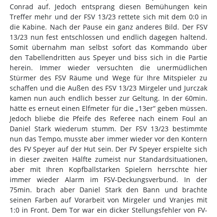
Conrad auf. Jedoch entsprang diesen Bemühungen kein
Treffer mehr und der FSV 13/23 rettete sich mit dem 0:0 in
die Kabine. Nach der Pause ein ganz anderes Bild. Der FSV
13/23 nun fest entschlossen und endlich dagegen haltend.
Somit übernahm man selbst sofort das Kommando über
den Tabellendritten aus Speyer und biss sich in die Partie
herein. Immer wieder versuchten die unermüdlichen
Stürmer des FSV Räume und Wege für Ihre Mitspieler zu
schaffen und die Außen des FSV 13/23 Mirgeler und Jurczak
kamen nun auch endlich besser zur Geltung. In der 60min.
hätte es erneut einen Elfmeter für die „13er“ geben müssen.
Jedoch bliebe die Pfeife des Referee nach einem Foul an
Daniel Stark wiederum stumm. Der FSV 13/23 bestimmte
nun das Tempo, musste aber immer wieder vor den Kontern
des FV Speyer auf der Hut sein. Der FV Speyer erspielte sich
in dieser zweiten Hälfte zumeist nur Standardsituationen,
aber mit Ihren Kopfballstarken Spielern herrschte hier
immer wieder Alarm im FSV-Deckungsverbund. In der
75min. brach aber Daniel Stark den Bann und brachte
seinen Farben auf Vorarbeit von Mirgeler und Vranjes mit
1:0 in Front. Dem Tor war ein dicker Stellungsfehler von FV-