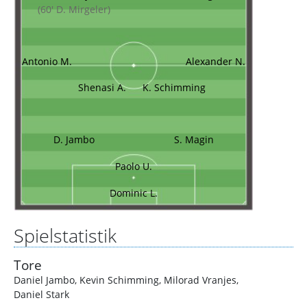
(60' D. Mirgeler)
Antonio M.
Alexander N.
Shenasi A.
K. Schimming
D. Jambo
S. Magin
Paolo U.
Dominic L.
Spielstatistik
Tore
Daniel Jambo
,
Kevin Schimming
,
Milorad Vranjes
,
Daniel Stark