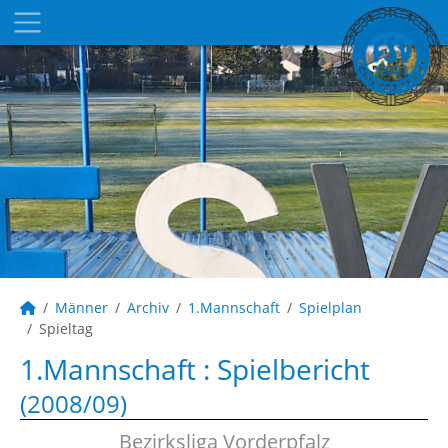
Männer
Archiv
1.Mannschaft
Spielplan
Spieltag
1.Mannschaft :
Spielbericht
(2008/09)
Bezirksliga Vorderpfalz