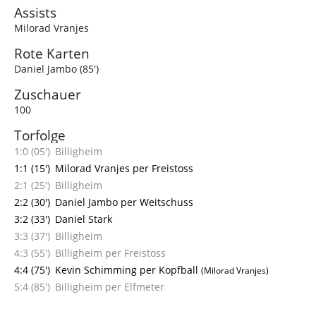
Assists
Milorad Vranjes
Rote Karten
Daniel Jambo (85')
Zuschauer
100
Torfolge
1:0 (05')
Billigheim
1:1 (15')
Milorad Vranjes per Freistoss
2:1 (25')
Billigheim
2:2 (30')
Daniel Jambo per Weitschuss
3:2 (33')
Daniel Stark
3:3 (37')
Billigheim
4:3 (55')
Billigheim per Freistoss
4:4 (75')
Kevin Schimming per Kopfball
(Milorad Vranjes)
5:4 (85')
Billigheim per Elfmeter