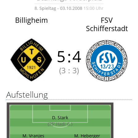
8. Spieltag - 03.10.2008
15:00 Uhr
Billigheim
FSV
Schifferstadt
5
:
4
(3
:
3)
Aufstellung
D. Stark
(75' Hadi G.)
M. Vranjes
M. Heberger