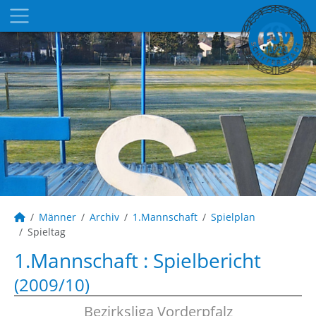
Männer
Archiv
1.Mannschaft
Spielplan
Spieltag
1.Mannschaft :
Spielbericht
(2009/10)
Bezirksliga Vorderpfalz