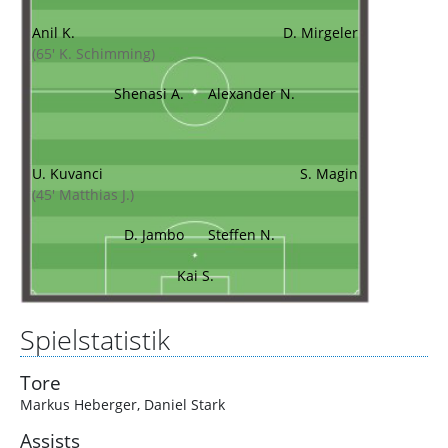
Anil K.
D. Mirgeler
(65' K. Schimming)
Shenasi A.
Alexander N.
U. Kuvanci
S. Magin
(45' Matthias J.)
D. Jambo
Steffen N.
Kai S.
Spielstatistik
Tore
Markus Heberger
,
Daniel Stark
Assists