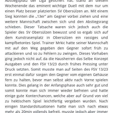
Abstiegsplatz der Liga gesichert hat, stand an diesem
Wochenende das eminent wichtige Duell mit dem nur um
einen Platz besser platzierten SV Obersülzen an. Mit einem
Sieg konnten die „13er“ am Gegner vorbei ziehen und eine
weitere Mannschaft zwischen sich und den Abstiegsrang
schieben. Dieser Tatsache waren sich jedoch auch die
Spieler des SV Obersülzen bewusst und so ergab sich auf
dem Kunstrasenplatz in Obersülzen ein rassiges und
kampfbetontes Spiel. Trainer Mrkic hatte seiner Mannschaft
mit auf den Weg gegeben den Gegner sofort früh zu
attackieren und so zu Fehlern zu zwingen. Dieses Vorhaben
ging jedoch nicht auf, da die Hausherren das Selbe Konzept
Ausgaben und den FSV 13/23 durch frühes Pressing unter
Druck setzten. Somit musste man auf Seiten des FSV 13/23
erst einmal dafür sorgen den Gegner vom eigenen Gehäuse
fern zu halten, bevor man selbst aktiv nach Vorne spielen
konnte. Dies gelang in der Anfangsphase auch sehr gut und
somit konnte man sich immer wieder befreien und hatte
einige gute Konterchancen, welche aber auf Grund von viel
zu hektischem Spiel leichtfertig vergeben wurden. Nach
einigen Standardsituationen hatte man sich nach etwas
mehr als 20min vollends befreit, musste jedoch aber immer