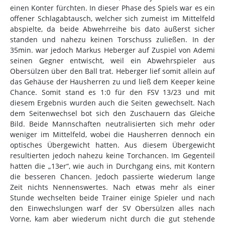
einen Konter fürchten. In dieser Phase des Spiels war es ein
offener Schlagabtausch, welcher sich zumeist im Mittelfeld
abspielte, da beide Abwehrreihe bis dato äußerst sicher
standen und nahezu keinen Torschuss zuließen. In der
35min. war jedoch Markus Heberger auf Zuspiel von Ademi
seinen Gegner entwischt, weil ein Abwehrspieler aus
Obersülzen über den Ball trat. Heberger lief somit allein auf
das Gehäuse der Hausherren zu und ließ dem Keeper keine
Chance. Somit stand es 1:0 für den FSV 13/23 und mit
diesem Ergebnis wurden auch die Seiten gewechselt. Nach
dem Seitenwechsel bot sich den Zuschauern das Gleiche
Bild. Beide Mannschaften neutralisierten sich mehr oder
weniger im Mittelfeld, wobei die Hausherren dennoch ein
optisches Übergewicht hatten. Aus diesem Übergewicht
resultierten jedoch nahezu keine Torchancen. Im Gegenteil
hatten die „13er“, wie auch in Durchgang eins, mit Kontern
die besseren Chancen. Jedoch passierte wiederum lange
Zeit nichts Nennenswertes. Nach etwas mehr als einer
Stunde wechselten beide Trainer einige Spieler und nach
den Einwechslungen warf der SV Obersülzen alles nach
Vorne, kam aber wiederum nicht durch die gut stehende