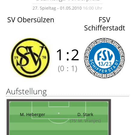
27. Spieltag - 01.05.2010
16:00 Uhr
SV Obersülzen
FSV
Schifferstadt
1
:
2
(0
:
1)
Aufstellung
M. Heberger
D. Stark
(75' M. Vranjes)