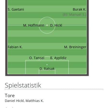
S. Gaetani
Burak K.
(85' Manuel S.)
M. Hoffmann
D. Hickl
Fabian K.
M. Breininger
O. Tansel
B. Ayyildiz
D. Ratsak
Spielstatistik
Tore
Daniel Hickl
,
Matthias K.