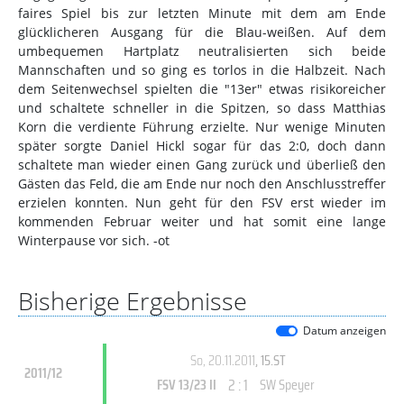
faires Spiel bis zur letzten Minute mit dem am Ende
glücklicheren Ausgang für die Blau-weißen. Auf dem
umbequemen Hartplatz neutralisierten sich beide
Mannschaften und so ging es torlos in die Halbzeit. Nach
dem Seitenwechsel spielten die "13er" etwas risikoreicher
und schaltete schneller in die Spitzen, so dass Matthias
Korn die verdiente Führung erzielte. Nur wenige Minuten
später sorgte Daniel Hickl sogar für das 2:0, doch dann
schaltete man wieder einen Gang zurück und überließ den
Gästen das Feld, die am Ende nur noch den Anschlusstreffer
erzielen konnten. Nun geht für den FSV erst wieder im
kommenden Februar weiter und hat somit eine lange
Winterpause vor sich. -ot
Bisherige Ergebnisse
Datum anzeigen
So, 20.11.2011
, 15.ST
2011/12
2 : 1
FSV 13/23 II
SW Speyer