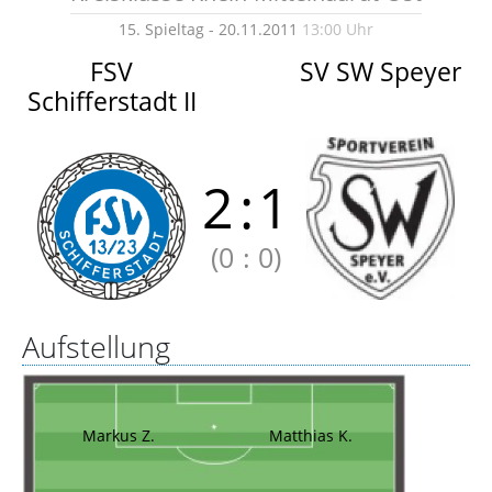
15. Spieltag - 20.11.2011
13:00 Uhr
FSV
SV SW Speyer
Schifferstadt II
2
:
1
(0
:
0)
Aufstellung
Markus Z.
Matthias K.