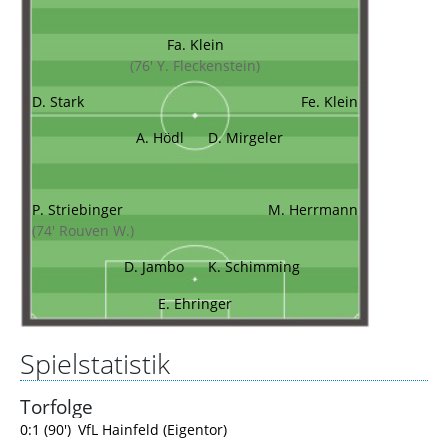
Fa. Klein
(76' Y. Fleckenstein)
D. Stark
Fe. Klein
A. Hödl
D. Mirgeler
P. Striebinger
M. Herrmann
(74' Rouven W.)
D. Jambo
K. Schimming
E. Ehringer
Spielstatistik
Torfolge
0:1 (90')
VfL Hainfeld (Eigentor)