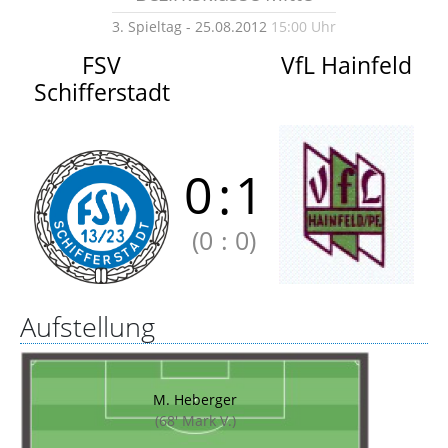
3. Spieltag - 25.08.2012
15:00 Uhr
FSV
VfL Hainfeld
Schifferstadt
0
:
1
(0
:
0)
Aufstellung
M. Heberger
(68' Mark V.)