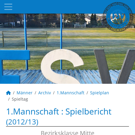
Männer
Archiv
1.Mannschaft
Spielplan
Spieltag
1.Mannschaft :
Spielbericht
(2012/13)
Bezirksklasse Mitte