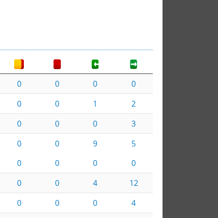
0
0
0
0
0
0
1
2
0
0
0
3
0
0
9
5
0
0
0
0
0
0
4
12
0
0
0
4