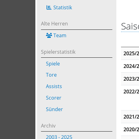
Statistik
Sais
Alte Herren
Team
Spielerstatistik
2025/
Spiele
2024/
Tore
2023/
Assists
2022/
Scorer
Sünder
2021/
Archiv
2020/
2003 - 2025