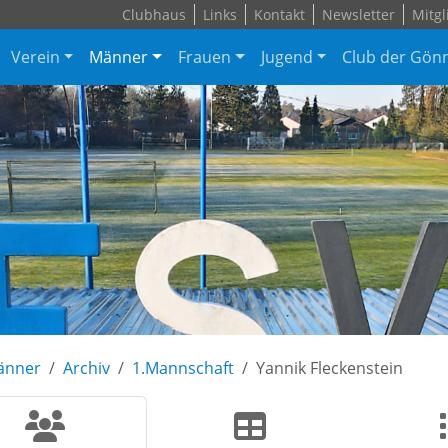
Clubhaus
Links
Kontakt
Newsletter
Mitgl
Verein
Männer
Frauen
Jugend
Club der Gön
änner
Archiv
1.Mannschaft
Yannik Fleckenstein