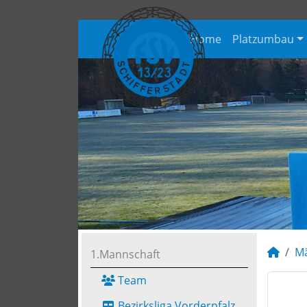
Home
Platzumbau
M
1.Mannschaft
Team
Bezirksliga Vorderpfalz