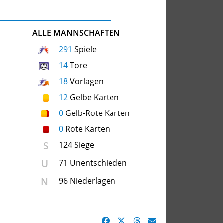
ALLE MANNSCHAFTEN
291
Spiele
14
Tore
18
Vorlagen
12
Gelbe Karten
0
Gelb-Rote Karten
0
Rote Karten
S
124 Siege
U
71 Unentschieden
N
96 Niederlagen