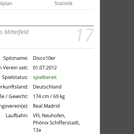
elplan
Statistik
17
s Mittelfeld
Spitzname:
Disco10er
m Verein seit:
01.07.2012
Spielstatus:
spielbereit
rkunftsland:
Deutschland
e / Gewicht:
174 cm / 69 kg
ingsverein(e):
Real Madrid
Laufbahn:
VFL Neuhofen,
Phönix Schifferstadt,
13a