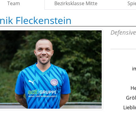
Team
Bezirksklasse Mitte
Spi
nik Fleckenstein
Defensive
i
He
Größ
Liebl