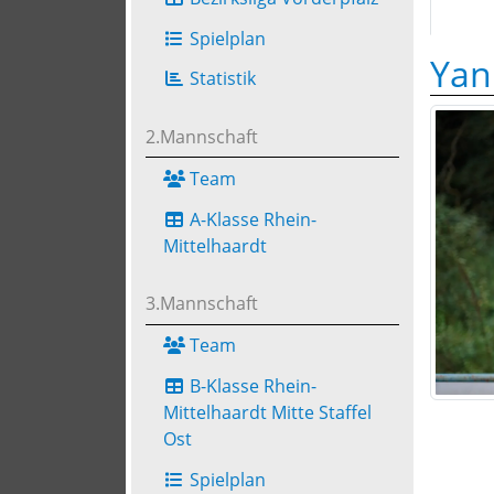
Spielplan
Yan
Statistik
2.Mannschaft
Team
A-Klasse Rhein-
Mittelhaardt
3.Mannschaft
Team
B-Klasse Rhein-
Mittelhaardt Mitte Staffel
Ost
Spielplan