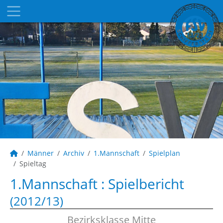
Männer
Archiv
1.Mannschaft
Spielplan
Spieltag
1.Mannschaft :
Spielbericht
(2012/13)
Bezirksklasse Mitte