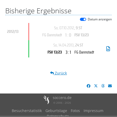
Bisherige Ergebnisse
Datum anzeigen
So, 07.10.2012
, 9.ST
2012/13
1 : 0
FG Dannstadt
FSV 13/23
So, 14.04.2013
, 24.ST
3 : 1
FSV 13/23
FG Dannstadt
Zurück
soccero.de
© 2006 - 2026
Besucherstatistik
Geburtstage
Fotos
Impressum
Datenschutz