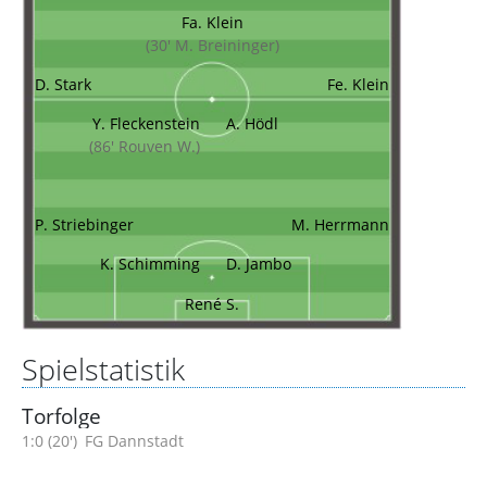
Fa. Klein
(30' M. Breininger)
D. Stark
Fe. Klein
Y. Fleckenstein
A. Hödl
(86' Rouven W.)
P. Striebinger
M. Herrmann
K. Schimming
D. Jambo
René S.
Spielstatistik
Torfolge
1:0 (20')
FG Dannstadt