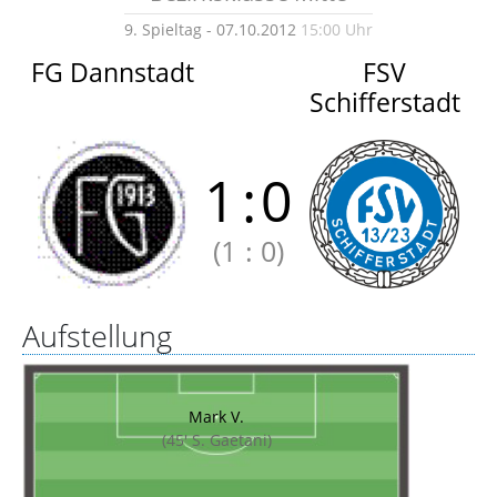
9. Spieltag - 07.10.2012
15:00 Uhr
FG Dannstadt
FSV
Schifferstadt
1
:
0
(1
:
0)
Aufstellung
Mark V.
(45' S. Gaetani)