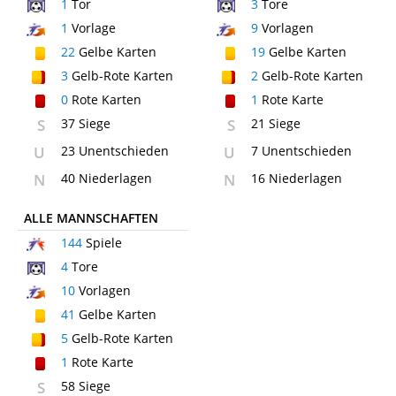
1
Tor
3
Tore
1
Vorlage
9
Vorlagen
22
Gelbe Karten
19
Gelbe Karten
3
Gelb-Rote Karten
2
Gelb-Rote Karten
0
Rote Karten
1
Rote Karte
S
37 Siege
S
21 Siege
U
23 Unentschieden
U
7 Unentschieden
N
40 Niederlagen
N
16 Niederlagen
ALLE MANNSCHAFTEN
144
Spiele
4
Tore
10
Vorlagen
41
Gelbe Karten
5
Gelb-Rote Karten
1
Rote Karte
S
58 Siege