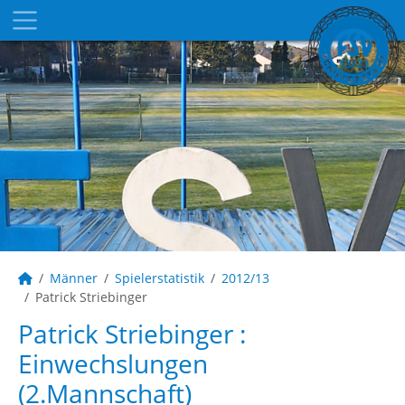
Männer
Spielerstatistik
2012/13
Patrick Striebinger
Patrick Striebinger :
Einwechslungen
(2.Mannschaft)