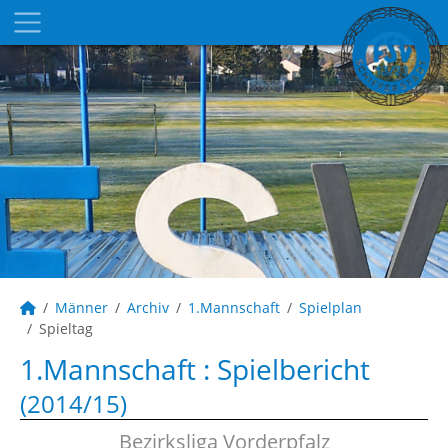
Männer
Archiv
1.Mannschaft
Spielplan
Spieltag
1.Mannschaft :
Spielbericht
(2014/15)
Bezirksliga Vorderpfalz