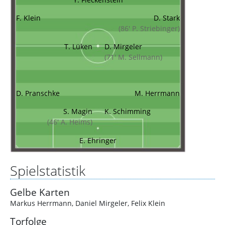
F. Klein
D. Stark
(86' P. Striebinger)
T. Lüken
D. Mirgeler
(71' M. Sellmann)
D. Pranschke
M. Herrmann
S. Magin
K. Schimming
(46' A. Heims)
E. Ehringer
Spielstatistik
Gelbe Karten
Markus Herrmann
,
Daniel Mirgeler
,
Felix Klein
Torfolge