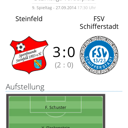
9. Spieltag - 27.09.2014
17:30 Uhr
Steinfeld
FSV
Schifferstadt
3
:
0
(2
:
0)
Aufstellung
F. Schuster
Y. Fleckenstein