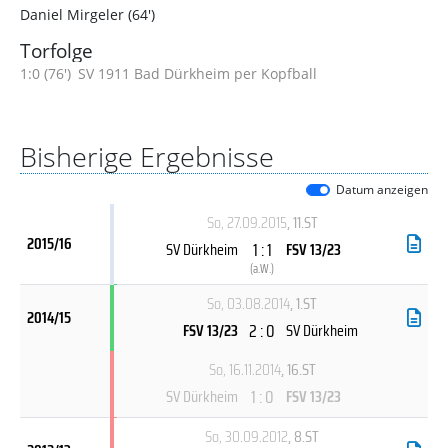
Daniel Mirgeler (64')
Torfolge
1:0 (76')
SV 1911 Bad Dürkheim per Kopfball
Bisherige Ergebnisse
Datum anzeigen
So, 27.09.2015
, 11.ST
2015/16
1 : 1
SV Dürkheim
FSV 13/23
(
a.W.
)
So, 03.08.2014
, 1.ST
2014/15
2 : 0
FSV 13/23
SV Dürkheim
So, 16.11.2014
, 16.ST
1 : 0
SV Dürkheim
FSV 13/23
So, 30.09.2012
, 8.ST