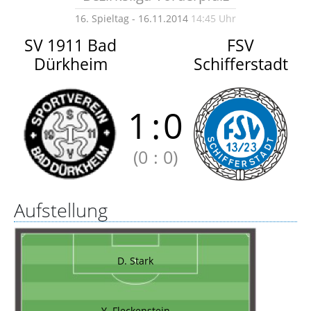
16. Spieltag - 16.11.2014
14:45 Uhr
SV 1911 Bad
FSV
Dürkheim
Schifferstadt
1
:
0
(0
:
0)
Aufstellung
D. Stark
Y. Fleckenstein