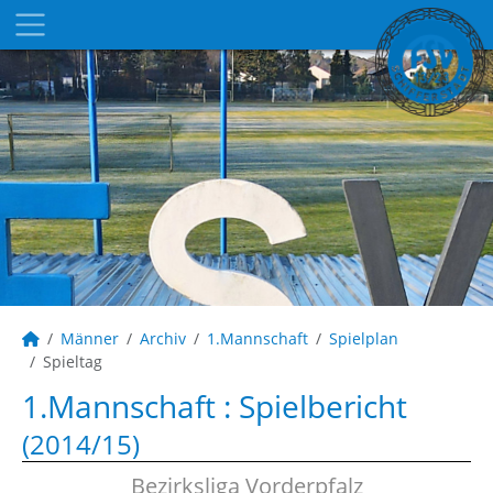
Männer
Archiv
1.Mannschaft
Spielplan
Spieltag
1.Mannschaft :
Spielbericht
(2014/15)
Bezirksliga Vorderpfalz