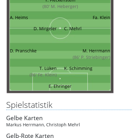
(80' M. Heberger)
A. Heims
Fa. Klein
D. Mirgeler
C. Mehrl
D. Pranschke
M. Herrmann
(86' P. Striebinger)
T. Lüken
K. Schimming
(86' Fe. Klein)
E. Ehringer
Spielstatistik
Gelbe Karten
Markus Herrmann
,
Christoph Mehrl
Gelb-Rote Karten