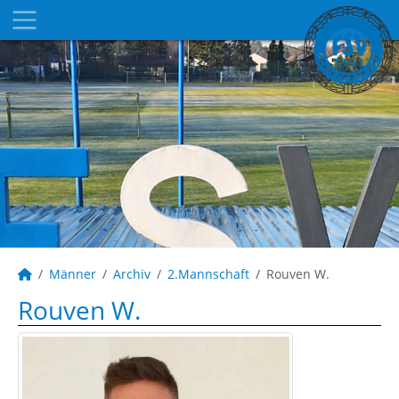
Männer
Archiv
2.Mannschaft
Rouven W.
Rouven W.