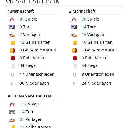
Gesamtstatistik
1.Mannschaft
2.Mannschaft
81
Spiele
76
Spiele
0
Tore
14
Tore
7
Vorlagen
16
Vorlagen
12
Gelbe Karten
16
Gelbe Karten
0
Gelb-Rote Karten
1
Gelb-Rote Karte
0
Rote Karten
0
Rote Karten
S
34 Siege
S
44 Siege
U
17 Unentschieden
U
8 Unentschieden
N
30 Niederlagen
N
24 Niederlagen
ALLE MANNSCHAFTEN
157
Spiele
14
Tore
23
Vorlagen
28
Gelbe Karten