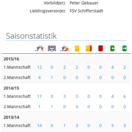
Vorbild(er):
Peter Gebauer
Lieblingsverein(e):
FSV Schifferstadt
Saisonstatistik
2015/16
1.Mannschaft
12
0
2
2
0
0
4
2
2.Mannschaft
4
1
0
0
0
0
0
0
2014/15
1.Mannschaft
17
0
3
3
0
0
4
6
2.Mannschaft
1
1
0
0
0
0
0
0
2013/14
1.Mannschaft
14
0
1
3
0
0
5
3