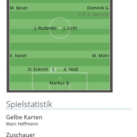
M. Beser
Dominik G.
(74' A. Derryck)
J. Rudenko
J. Licht
K. Nasel
M. Mohr
D. Eckrich
A. Hödl
C
Markus B.
Spielstatistik
Gelbe Karten
Marc Hoffmann
Zuschauer