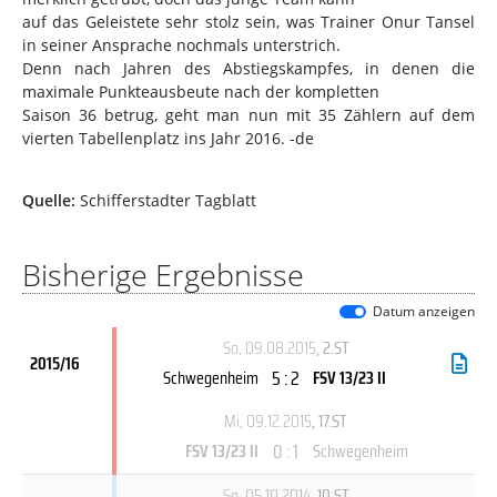
auf das Geleistete sehr stolz sein, was Trainer Onur Tansel
in seiner Ansprache nochmals unterstrich.
Denn nach Jahren des Abstiegskampfes, in denen die
maximale Punkteausbeute nach der kompletten
Saison 36 betrug, geht man nun mit 35 Zählern auf dem
vierten Tabellenplatz ins Jahr 2016. -de
Quelle:
Schifferstadter Tagblatt
Bisherige Ergebnisse
Datum anzeigen
So, 09.08.2015
, 2.ST
2015/16
5 : 2
Schwegenheim
FSV 13/23 II
Mi, 09.12.2015
, 17.ST
0 : 1
FSV 13/23 II
Schwegenheim
So, 05.10.2014
, 10.ST