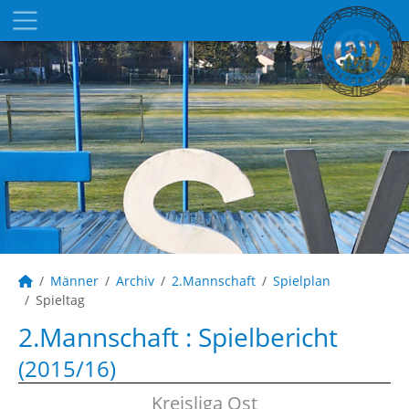
Männer
Archiv
2.Mannschaft
Spielplan
Spieltag
2.Mannschaft :
Spielbericht
(2015/16)
Kreisliga Ost