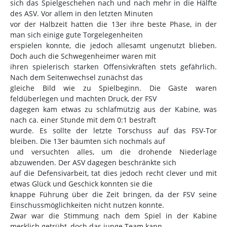
sich das Spielgeschehen nach und nach mehr in die Hälfte
des ASV. Vor allem in den letzten Minuten
vor der Halbzeit hatten die 13er ihre beste Phase, in der
man sich einige gute Torgelegenheiten
erspielen konnte, die jedoch allesamt ungenutzt blieben.
Doch auch die Schwegenheimer waren mit
ihren spielerisch starken Offensivkräften stets gefährlich.
Nach dem Seitenwechsel zunächst das
gleiche Bild wie zu Spielbeginn. Die Gäste waren
feldüberlegen und machten Druck, der FSV
dagegen kam etwas zu schlafmützig aus der Kabine, was
nach ca. einer Stunde mit dem 0:1 bestraft
wurde. Es sollte der letzte Torschuss auf das FSV-Tor
bleiben. Die 13er bäumten sich nochmals auf
und versuchten alles, um die drohende Niederlage
abzuwenden. Der ASV dagegen beschränkte sich
auf die Defensivarbeit, tat dies jedoch recht clever und mit
etwas Glück und Geschick konnten sie die
knappe Führung über die Zeit bringen, da der FSV seine
Einschussmöglichkeiten nicht nutzen konnte.
Zwar war die Stimmung nach dem Spiel in der Kabine
merklich getrübt, doch das junge Team kann