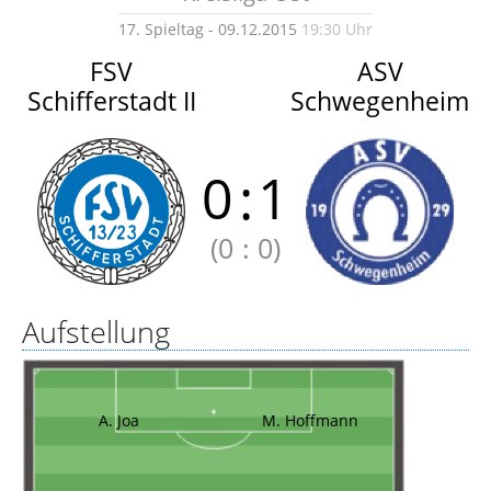
17. Spieltag - 09.12.2015
19:30 Uhr
FSV
ASV
Schifferstadt II
Schwegenheim
0
:
1
(0
:
0)
Aufstellung
A. Joa
M. Hoffmann