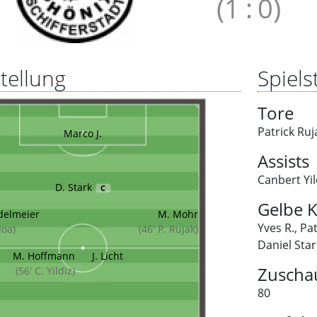
(1
:
0)
tellung
Spielst
Tore
Patrick Ruj
Marco J.
Assists
Canbert Yil
D. Stark
C
Gelbe K
delmeier
M. Mohr
Yves R.
,
Pat
Joa)
(46' P. Rujak)
Daniel Star
M. Hoffmann
J. Licht
Zuscha
(56' C. Yildiz)
80