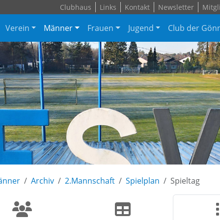
Clubhaus
Links
Kontakt
Newsletter
Mitgl
Verein
Männer
Frauen
Jugend
Club der Gön
änner
Archiv
2.Mannschaft
Spielplan
Spieltag