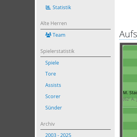
Statistik
Alte Herren
Aufs
Team
Spielerstatistik
Spiele
Tore
Assists
M. Sta
Scorer
(62' A. 
Sünder
Archiv
2003 - 2025