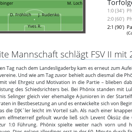
Torfolg
ebinger
M. Loch
1:0 (34')
Ph
D. Fröhlich
J. Rudenko
2:0 (60')
Ph
Yves R.
2:1 (90')
Pa
(C
te Mannschaft schlägt FSV II mit 
en Tag nach dem Landesligaderby kam es erneut zum Aufei
vereine. Und wie am Tag zuvor behielt auch diesmal die Ph
mit viel Ehrgeiz und Motivation in die Partie – blieben dab
istung des Schiedsrichters bei. Bei Phönix standen mit Lu
is Selinger gleich vier ehemalige A-Junioren in der Starte
raten in Bestbesetzung an und es entwickelte sich von Begi
das die DJK´ler leicht im Vorteil sah. Als nach einer knap
um elfmeterreif gefoult wurde ließ sich Levent Öksüz di
 zur 1:0 Führung. Phönix spielte weiter nach vorn und 
uen. Dies gelang allerdings erst in der 60. Minute durch Fin