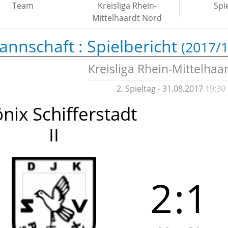
Team
Kreisliga Rhein-
Spi
Mittelhaardt Nord
annschaft :
Spielbericht
(2017/1
Kreisliga Rhein-Mittelhaa
2. Spieltag - 31.08.2017
19:30
nix Schifferstadt
II
2
:
1