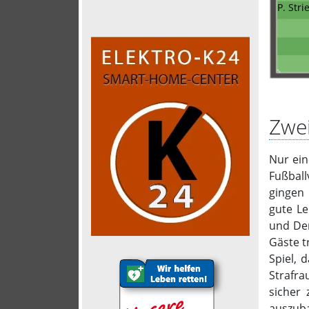
P. Stri
Zwei
Nur ein
Fußball
gingen 
gute Le
und Den
Gäste t
Spiel, 
Strafra
sicher
auszuba