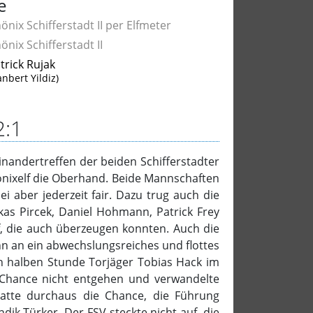
e
önix Schifferstadt II per Elfmeter
önix Schifferstadt II
trick Rujak
anbert Yildiz)
2:1
nandertreffen der beiden Schifferstadter
önixelf die Oberhand. Beide Mannschaften
ei aber jederzeit fair. Dazu trug auch die
kas Pircek, Daniel Hohmann, Patrick Frey
lf, die auch überzeugen konnten. Auch die
nn an ein abwechslungsreiches und flottes
pen halben Stunde Torjäger Tobias Hack im
e Chance nicht entgehen und verwandelte
hatte durchaus die Chance, die Führung
dik Türker. Der FSV steckte nicht auf, die