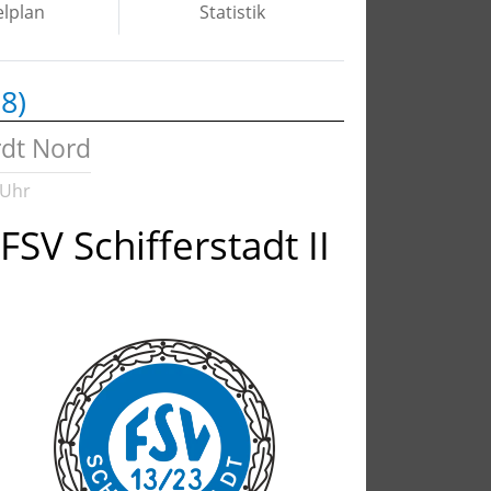
elplan
Statistik
8)
rdt Nord
 Uhr
FSV Schifferstadt II