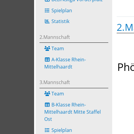
Spielplan
Statistik
2.M
2.Mannschaft
Team
A-Klasse Rhein-
Phö
Mittelhaardt
3.Mannschaft
Team
B-Klasse Rhein-
Mittelhaardt Mitte Staffel
Ost
Spielplan