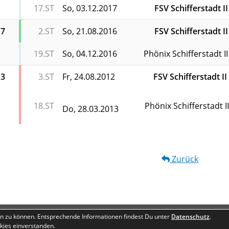
17.ST
So, 03.12.2017
FSV Schifferstadt II
17
2.ST
So, 21.08.2016
FSV Schifferstadt II
19.ST
So, 04.12.2016
Phönix Schifferstadt II
13
3.ST
Fr, 24.08.2012
FSV Schifferstadt II
18.ST
Phönix Schifferstadt II
Do, 28.03.2013
Zurück
Besucherstatistik
Geburtstage
n zu können. Entsprechende Informationen findest Du unter
Datenschutz
.
kies einverstanden.