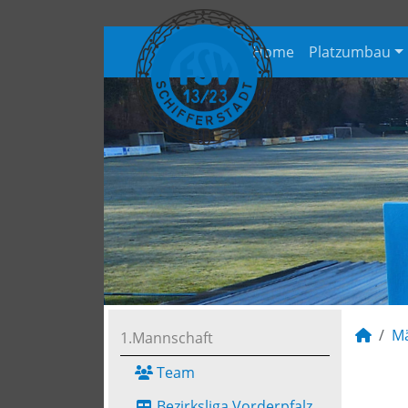
Home
Platzumbau
M
1.Mannschaft
Team
Bezirksliga Vorderpfalz