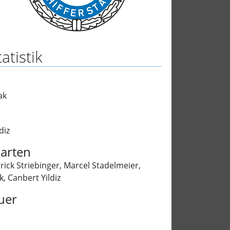
atistik
ak
diz
arten
rick Striebinger
,
Marcel Stadelmeier
,
k
,
Canbert Yildiz
uer