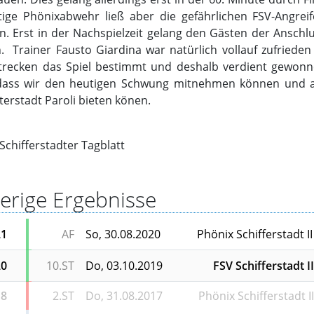
ige Phönixabwehr ließ aber die gefährlichen FSV-Angreif
 Erst in der Nachspielzeit gelang den Gästen der Anschlus
 Trainer Fausto Giardina war natürlich vollauf zufriede
trecken das Spiel bestimmt und deshalb verdient gewonne
 dass wir den heutigen Schwung mitnehmen können und a
terstadt Paroli bieten könen.
Schifferstadter Tagblatt
erige Ergebnisse
21
AF
So, 30.08.2020
Phönix Schifferstadt II
20
10.ST
Do, 03.10.2019
FSV Schifferstadt II
18
2.ST
Do, 31.08.2017
Phönix Schifferstadt II