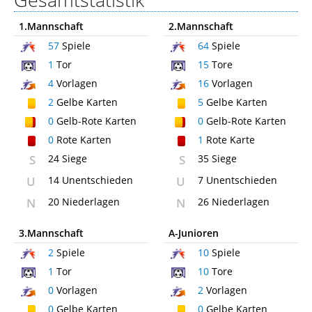
Gesamtstatistik
1.Mannschaft
2.Mannschaft
57
Spiele
64
Spiele
1
Tor
15
Tore
4
Vorlagen
16
Vorlagen
2
Gelbe Karten
5
Gelbe Karten
0
Gelb-Rote Karten
0
Gelb-Rote Karten
0
Rote Karten
1
Rote Karte
S
24 Siege
S
35 Siege
U
14 Unentschieden
U
7 Unentschieden
N
20 Niederlagen
N
26 Niederlagen
3.Mannschaft
A-Junioren
2
Spiele
10
Spiele
1
Tor
10
Tore
0
Vorlagen
2
Vorlagen
0
Gelbe Karten
0
Gelbe Karten