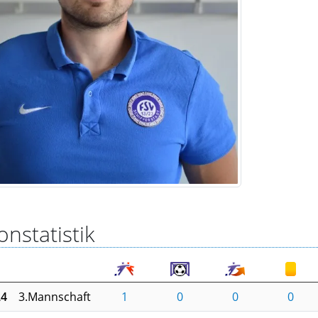
onstatistik
24
3.Mannschaft
1
0
0
0