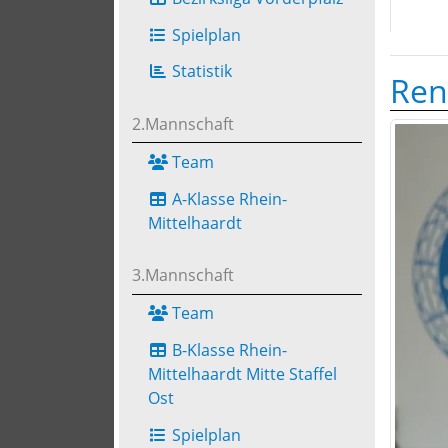
Spielplan
Statistik
Ren
2.Mannschaft
Team
A-Klasse Rhein-
Mittelhaardt
3.Mannschaft
Team
B-Klasse Rhein-
Mittelhaardt Mitte Staffel
Ost
Spielplan