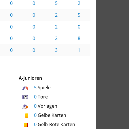
0
0
5
2
0
0
2
5
0
0
2
0
0
0
2
8
0
0
3
1
A-Junioren
5
Spiele
0
Tore
0
Vorlagen
0
Gelbe Karten
0
Gelb-Rote Karten