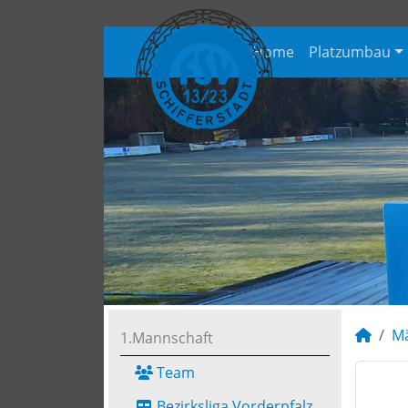
Home
Platzumbau
M
1.Mannschaft
Team
Bezirksliga Vorderpfalz