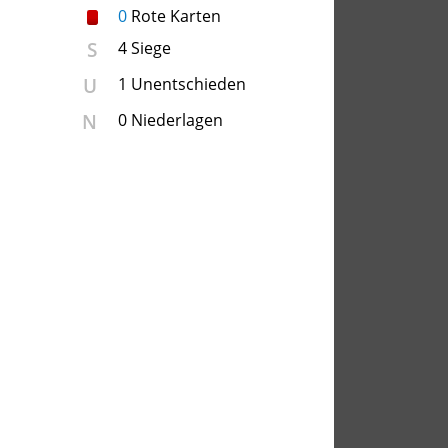
0
Rote Karten
S
4 Siege
U
1 Unentschieden
N
0 Niederlagen