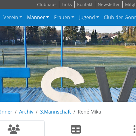
Clubhaus
Links
Kontakt
Newsletter
Mitgl
Verein
Männer
Frauen
Jugend
Club der Gön
änner
Archiv
3.Mannschaft
René Mika