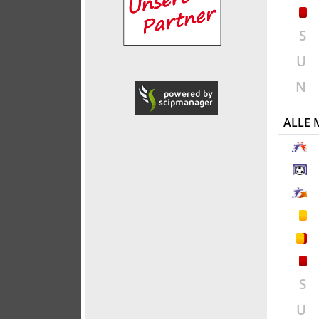
S
U
N
ALLE
S
U