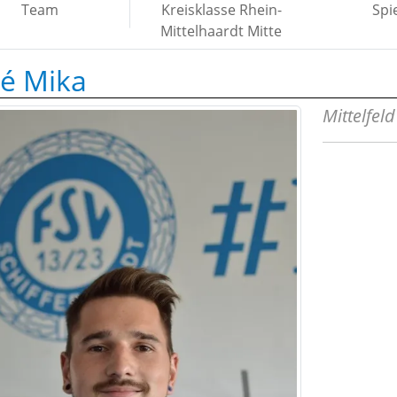
Team
Kreisklasse Rhein-
Spi
Mittelhaardt Mitte
é Mika
Mittelfeld