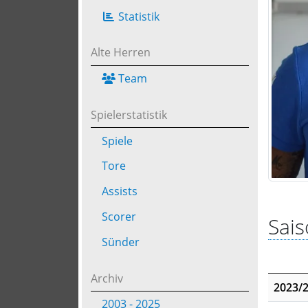
Statistik
Alte Herren
Team
Spielerstatistik
Spiele
Tore
Assists
Scorer
Sais
Sünder
Archiv
2023/
2003 - 2025