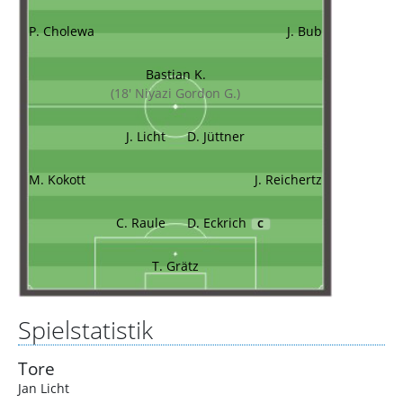
P. Cholewa
J. Bub
Bastian K.
(18' Niyazi Gordon G.)
J. Licht
D. Jüttner
M. Kokott
J. Reichertz
C. Raule
D. Eckrich
C
T. Grätz
Spielstatistik
Tore
Jan Licht