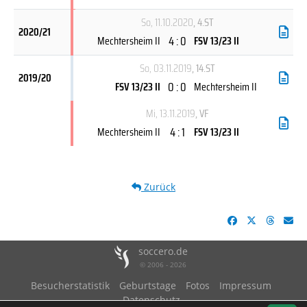
So, 11.10.2020
, 4.ST
2020/21
4 : 0
Mechtersheim II
FSV 13/23 II
So, 03.11.2019
, 14.ST
2019/20
0 : 0
FSV 13/23 II
Mechtersheim II
Mi, 13.11.2019
, VF
4 : 1
Mechtersheim II
FSV 13/23 II
Zurück
soccero.de
© 2006 - 2026
Besucherstatistik
Geburtstage
Fotos
Impressum
Datenschutz