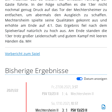
Gäste führte. In der Folge schaffen es die 13er nicht
nochmal genug Druck auf das Tor der Mechtersheimer zu
entfachen, um abermals den Ausgleich zu schaffen.
Mechtersheim spielte seine Qualitäten gekonnt aus und
erhöhte am Ende auf 4:1. Das Ergebnis fiel nach dem
Spielverlauf natürlich zu hoch aus. Am Ende standen die
13er trotz großer Leidenschaft und gutem Kampf mit leeren
Händen da. MH
Vorbericht zum Spiel
Bisherige Ergebnisse
Datum anzeigen
Fr, 27.08.2021
, 3.ST
2021/22
1 : 4
FSV 13/23 II
Mechtersheim II
So, 17.10.2021
, 10.ST
3 : 1
Mechtersheim II
FSV 13/23 II