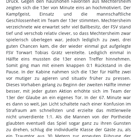
Druck. Gegen den haushohen Favoriten aus Mechtersheim
zeigten sich die 13er von Minute eins an hochmotiviert. Der
Kampfgeist, Einsatz und die mannschaftliche
Geschlossenheit im Team der 13er stimmten. Mechtersheim
verzeichnete wie erwartet sehr viel Ballbesitz, der FSV stand
tief und verschob relativ clever, so dass Mechtersheim zwar
spielerisch überlegen war, jedoch lediglich zu zwei, drei
guten Chancen kam, die der wieder einmal gut aufgelegte
FSV Torwart Tobias Grätz vereitelte. Lediglich einmal in
Hälfte eins mussten die 13er einen Treffer hinnehmen.
Somit ging man mit einem knappen 0:1 Rückstand in die
Pause. In der Kabine nahmen sich die 13er für Hälfte zwei
vor mutiger zu agieren und situativ früher zu pressen.
Dieses Vorhaben gelang zu Beginn der zweiten Hälfte immer
besser, mit jeder guten Aktion erhöhte sich im Team der
13er der Glaube an ein eigenes Tor. In der 67. Minute war
es dann so weit, Jan Licht schaltete nach einer Konfusion im
Strafraum am schnellsten und erzielte das mittlerweile
nicht unverdiente 1:1. Als die Mannen von der Portheide
glaubten eventuell das Spiel sogar ganz zu ihren Gunsten
zu drehen, schlug die individuelle Klasse der Gäste zu, als
ein Traumtor aus 30 Metern zur erneuten Führung der