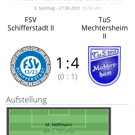
3. Spieltag - 27.08.2021
18:30 Uhr
FSV
TuS
Schifferstadt II
Mechtersheim
II
1
:
4
(0
:
1)
Aufstellung
M. Hoffmann
(69' R. Ferreira)