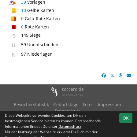
39
Vorlagen
10
Gelbe Karten
0
Gelb-Rote Karten
0
Rote Karten
S
149 Siege
U
59 Unentschieden
N
97 Niederlagen
soccero.de
© 2006 - 2026
Besucherstatistik
Geburtstage
Fotos
Impressum
Datenschutz
Diese Webseite verwendet Cookies, um Dir den
OK
bestmöglichen Service bieten zu können. Entsprechende
Informationen findest Du unter
Datenschutz
.
Mit der Nutzung der Webseite erklärst Du Dich mit der
Team
A-Klasse Rhein-
Spielplan
Statistik