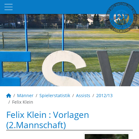
Männer
Spielerstatistik
Assists
2012/13
Felix Klein
Felix Klein : Vorlagen
(2.Mannschaft)