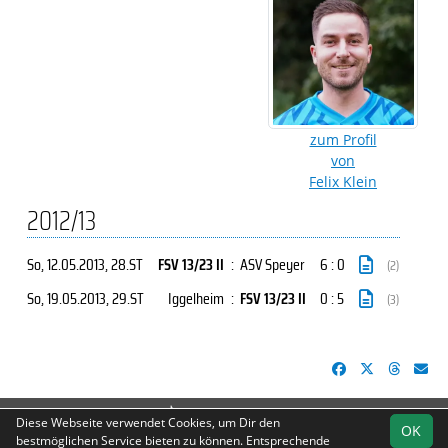
zum Profil
von
Felix Klein
2012/13
So, 12.05.2013
, 28.ST
FSV 13/23 II
:
ASV Speyer
6 : 0
(2)
So, 19.05.2013
, 29.ST
Iggelheim
:
FSV 13/23 II
0 : 5
(3)
soccero.de
Diese Webseite verwendet Cookies, um Dir den
OK
© 2006 - 2026
bestmöglichen Service bieten zu können. Entsprechende