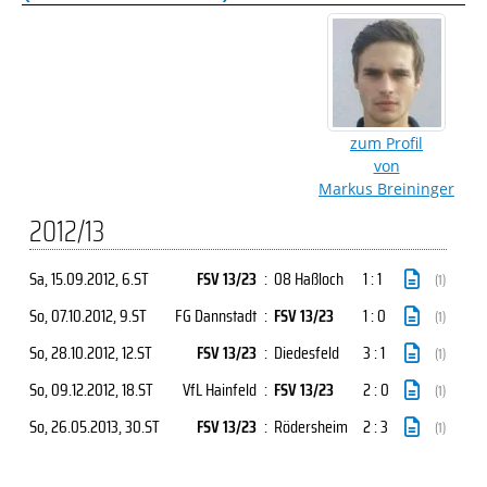
zum Profil
von
Markus Breininger
2012/13
Sa, 15.09.2012
, 6.ST
FSV 13/23
:
08 Haßloch
1 : 1
(1)
So, 07.10.2012
, 9.ST
FG Dannstadt
:
FSV 13/23
1 : 0
(1)
So, 28.10.2012
, 12.ST
FSV 13/23
:
Diedesfeld
3 : 1
(1)
So, 09.12.2012
, 18.ST
VfL Hainfeld
:
FSV 13/23
2 : 0
(1)
So, 26.05.2013
, 30.ST
FSV 13/23
:
Rödersheim
2 : 3
(1)