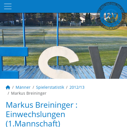
Männer
Spielerstatistik
2012/13
Markus Breininger
Markus Breininger :
Einwechslungen
(1.Mannschaft)