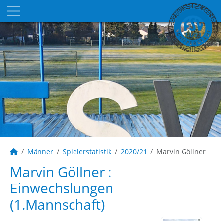
Männer
Spielerstatistik
2020/21
Marvin Göllner
Marvin Göllner :
Einwechslungen
(1.Mannschaft)