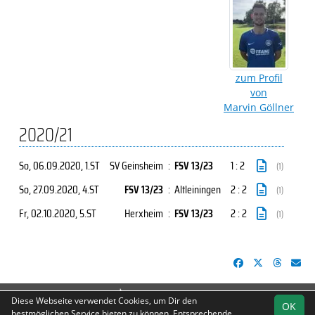
zum Profil
von
Marvin Göllner
2020/21
So, 06.09.2020
, 1.ST
SV Geinsheim
:
FSV 13/23
1 : 2
(1)
So, 27.09.2020
, 4.ST
FSV 13/23
:
Altleiningen
2 : 2
(1)
Fr, 02.10.2020
, 5.ST
Herxheim
:
FSV 13/23
2 : 2
(1)
soccero.de
Diese Webseite verwendet Cookies, um Dir den
OK
© 2006 - 2026
bestmöglichen Service bieten zu können. Entsprechende