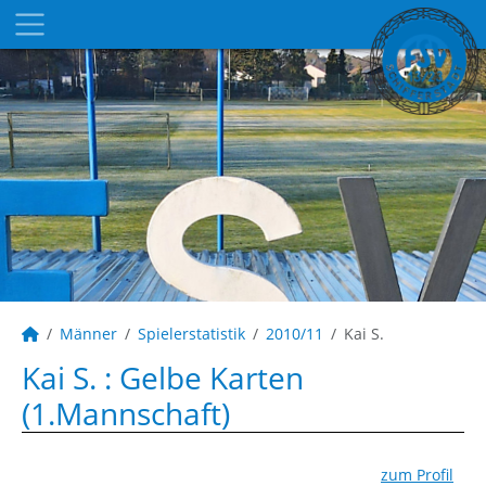
Männer
Spielerstatistik
2010/11
Kai S.
Kai S. : Gelbe Karten
(1.Mannschaft)
zum Profil