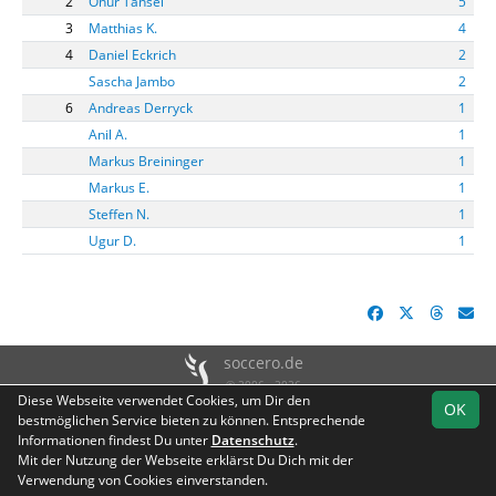
2
Onur Tansel
5
3
Matthias K.
4
4
Daniel Eckrich
2
Sascha Jambo
2
6
Andreas Derryck
1
Anil A.
1
Markus Breininger
1
Markus E.
1
Steffen N.
1
Ugur D.
1
soccero.de
© 2006 - 2026
Diese Webseite verwendet Cookies, um Dir den
OK
Besucherstatistik
Geburtstage
Fotos
Impressum
bestmöglichen Service bieten zu können. Entsprechende
Informationen findest Du unter
Datenschutz
Datenschutz
.
Mit der Nutzung der Webseite erklärst Du Dich mit der
Verwendung von Cookies einverstanden.