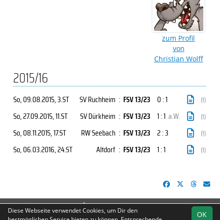
zum Profil
von
Christian Wolff
2015/16
So, 09.08.2015
, 3.ST
SV Ruchheim
:
FSV 13/23
0 : 1
(1)
So, 27.09.2015
, 11.ST
SV Dürkheim
:
FSV 13/23
1 : 1
a.W.
(1)
So, 08.11.2015
, 17.ST
RW Seebach
:
FSV 13/23
2 : 3
(1)
So, 06.03.2016
, 24.ST
Altdorf
:
FSV 13/23
1 : 1
(1)
soccero.de
Diese Webseite verwendet Cookies, um Dir den
OK
© 2006 - 2026
bestmöglichen Service bieten zu können. Entsprechende