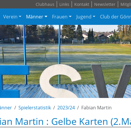
Clubhaus
Links
Kontakt
Newsletter
Mitgl
Verein
Männer
Frauen
Jugend
Club der Gön
änner
Spielerstatistik
2023/24
Fabian Martin
ian Martin : Gelbe Karten (2.M