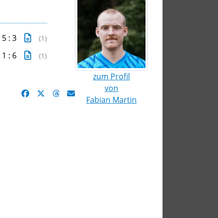
5 : 3
(1)
1 : 6
(1)
zum Profil
von
Fabian Martin