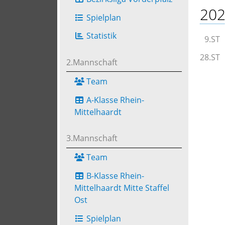
202
Spielplan
Statistik
9.ST
28.ST
2.Mannschaft
Team
A-Klasse Rhein-
Mittelhaardt
3.Mannschaft
Team
B-Klasse Rhein-
Mittelhaardt Mitte Staffel
Ost
Spielplan