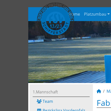
Home
Platzumbau
M
1.Mannschaft
Fab
Team
Bezirksliga Vorderpfalz