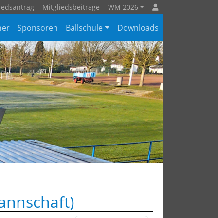
iedsantrag
Mitgliedsbeiträge
WM 2026
ner
Sponsoren
Ballschule
Downloads
annschaft)