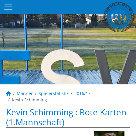
Männer
Spielerstatistik
2016/17
Kevin Schimming
Kevin Schimming : Rote Karten
(1.Mannschaft)