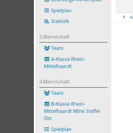
Spielplan
1
A
Statistik
2.Mannschaft
Team
A-Klasse Rhein-
Mittelhaardt
3.Mannschaft
Team
B-Klasse Rhein-
Mittelhaardt Mitte Staffel
Ost
Spielplan