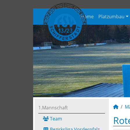
Home
Platzumbau
M
1.Mannschaft
Rot
Team
Bezirksliga Vorderpfalz