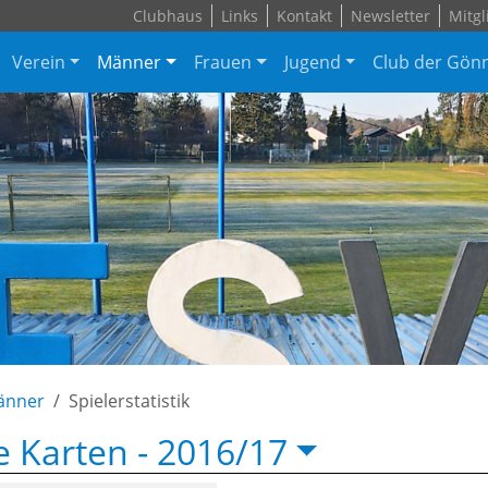
Clubhaus
Links
Kontakt
Newsletter
Mitgl
Verein
Männer
Frauen
Jugend
Club der Gön
änner
Spielerstatistik
e Karten -
2016/17