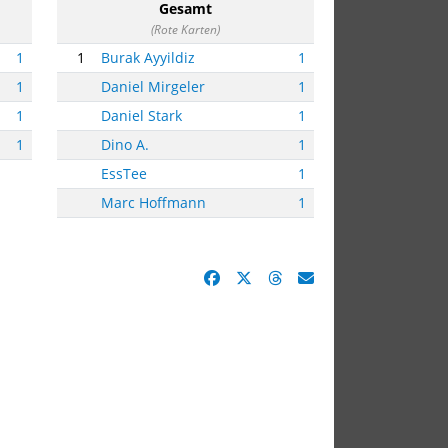
Gesamt
(Rote Karten)
1
1
Burak Ayyildiz
1
1
Daniel Mirgeler
1
1
Daniel Stark
1
1
Dino A.
1
EssTee
1
Marc Hoffmann
1