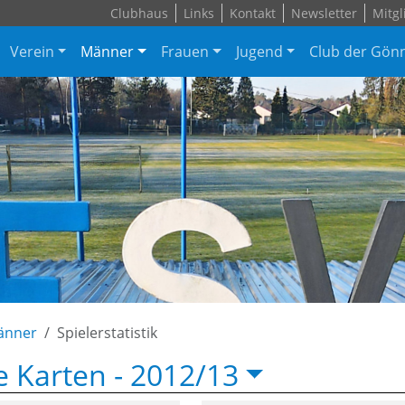
Clubhaus
Links
Kontakt
Newsletter
Mitgl
Verein
Männer
Frauen
Jugend
Club der Gön
änner
Spielerstatistik
e Karten -
2012/13