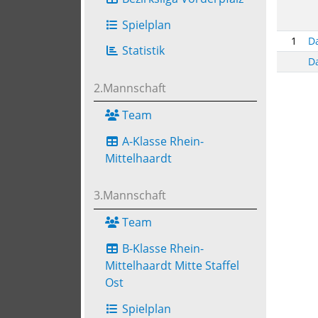
Spielplan
1
Da
Statistik
Da
2.Mannschaft
Team
A-Klasse Rhein-
Mittelhaardt
3.Mannschaft
Team
B-Klasse Rhein-
Mittelhaardt Mitte Staffel
Ost
Spielplan