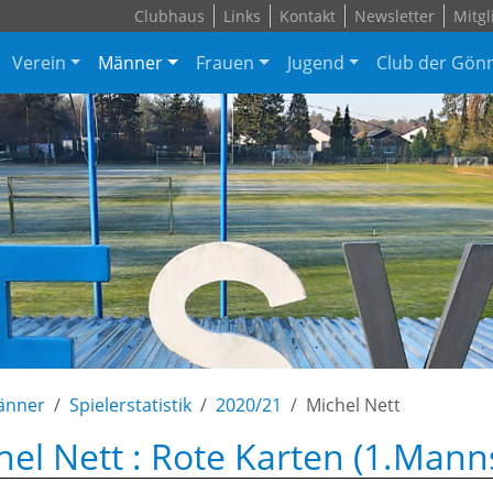
Clubhaus
Links
Kontakt
Newsletter
Mitgl
Verein
Männer
Frauen
Jugend
Club der Gön
änner
Spielerstatistik
2020/21
Michel Nett
hel Nett : Rote Karten (1.Mann