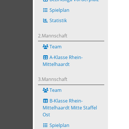
Spielplan
Statistik
2.Mannschaft
Team
A-Klasse Rhein-
Mittelhaardt
3.Mannschaft
Team
B-Klasse Rhein-
Mittelhaardt Mitte Staffel
Ost
Spielplan