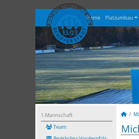
Home
Platzumbau
M
1.Mannschaft
Mic
Team
Bezirksliga Vorderpfalz