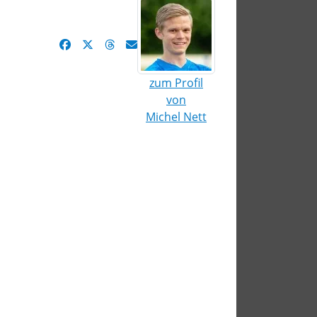
zum Profil
von
Michel Nett