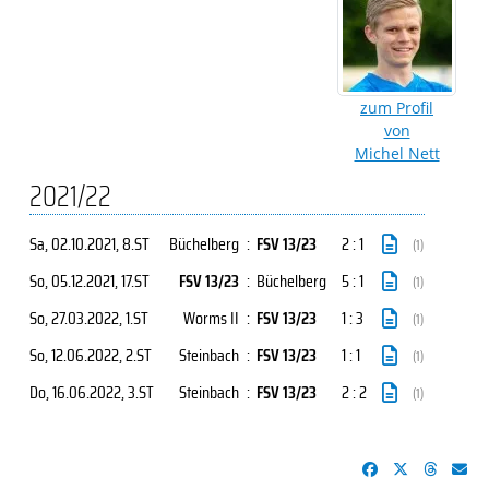
zum Profil
von
Michel Nett
2021/22
Sa, 02.10.2021
, 8.ST
Büchelberg
:
FSV 13/23
2 : 1
(1)
So, 05.12.2021
, 17.ST
FSV 13/23
:
Büchelberg
5 : 1
(1)
So, 27.03.2022
, 1.ST
Worms II
:
FSV 13/23
1 : 3
(1)
So, 12.06.2022
, 2.ST
Steinbach
:
FSV 13/23
1 : 1
(1)
Do, 16.06.2022
, 3.ST
Steinbach
:
FSV 13/23
2 : 2
(1)