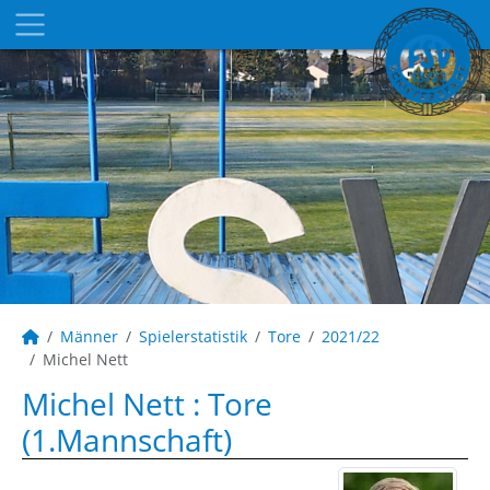
Männer
Spielerstatistik
Tore
2021/22
Michel Nett
Michel Nett : Tore
(1.Mannschaft)