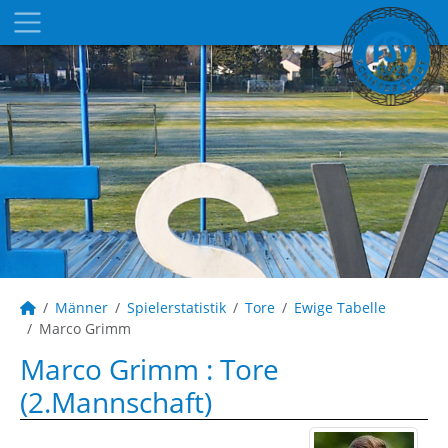
Männer
Spielerstatistik
Tore
Ewige Tabelle
Marco Grimm
Marco Grimm : Tore
(2.Mannschaft)