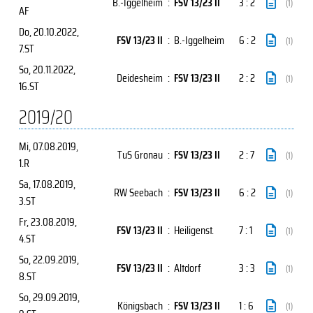
B.-Iggelheim
:
FSV 13/23 II
3 : 2
(1)
AF
Do, 20.10.2022
,
FSV 13/23 II
:
B.-Iggelheim
6 : 2
(1)
7.ST
So, 20.11.2022
,
Deidesheim
:
FSV 13/23 II
2 : 2
(1)
16.ST
2019/20
Mi, 07.08.2019
,
TuS Gronau
:
FSV 13/23 II
2 : 7
(1)
1.R
Sa, 17.08.2019
,
RW Seebach
:
FSV 13/23 II
6 : 2
(1)
3.ST
Fr, 23.08.2019
,
FSV 13/23 II
:
Heiligenst.
7 : 1
(1)
4.ST
So, 22.09.2019
,
FSV 13/23 II
:
Altdorf
3 : 3
(1)
8.ST
So, 29.09.2019
,
Königsbach
:
FSV 13/23 II
1 : 6
(1)