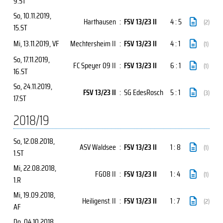
9.ST
So, 10.11.2019
,
Harthausen
:
FSV 13/23 II
4 : 5
(2)
15.ST
Mi, 13.11.2019
, VF
Mechtersheim II
:
FSV 13/23 II
4 : 1
(1)
So, 17.11.2019
,
FC Speyer 09 II
:
FSV 13/23 II
6 : 1
(1)
16.ST
So, 24.11.2019
,
FSV 13/23 II
:
SG EdesRosch
5 : 1
(3)
17.ST
2018/19
So, 12.08.2018
,
ASV Waldsee
:
FSV 13/23 II
1 : 8
(1)
1.ST
Mi, 22.08.2018
,
FG08 II
:
FSV 13/23 II
1 : 4
(1)
1.R
Mi, 19.09.2018
,
Heiligenst. II
:
FSV 13/23 II
1 : 7
(2)
AF
Do, 04.10.2018
,