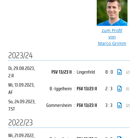
zum Profil
von
Marco Grimm
2023/24
Di, 29.08.2023
,
FSV 13/23 II
:
Lingenfeld
8 : 0
(2)
2.R
Mi, 13.09.2023
,
B.-Iggelheim
:
FSV 13/23 II
2 : 3
(1)
AF
So, 24.09.2023
,
Gommersheim
:
FSV 13/23 II
3 : 3
(2)
7.ST
2022/23
Mi, 21.09.2022
,