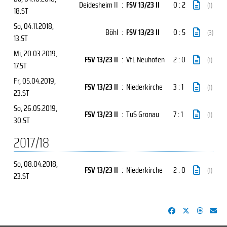
Deidesheim II
:
FSV 13/23 II
0 : 2
(1)
18.ST
So, 04.11.2018
,
Böhl
:
FSV 13/23 II
0 : 5
(3)
13.ST
Mi, 20.03.2019
,
FSV 13/23 II
:
VfL Neuhofen
2 : 0
(1)
17.ST
Fr, 05.04.2019
,
FSV 13/23 II
:
Niederkirche
3 : 1
(1)
23.ST
So, 26.05.2019
,
FSV 13/23 II
:
TuS Gronau
7 : 1
(1)
30.ST
2017/18
So, 08.04.2018
,
FSV 13/23 II
:
Niederkirche
2 : 0
(1)
23.ST