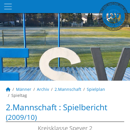
Männer
Archiv
2.Mannschaft
Spielplan
Spieltag
2.Mannschaft :
Spielbericht
(2009/10)
Kreisklasse Speyer 2