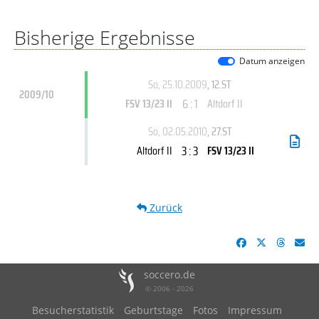
Bisherige Ergebnisse
Datum anzeigen
So, 25.10.2009
, 12.ST
2009/10
6 : 1
FSV 13/23 II
Altdorf II
So, 02.05.2010
, 27.ST
3 : 3
Altdorf II
FSV 13/23 II
Zurück
soccero.de
© 2006 - 2026
Besucherstatistik
Geburtstage
Fotos
Impressum