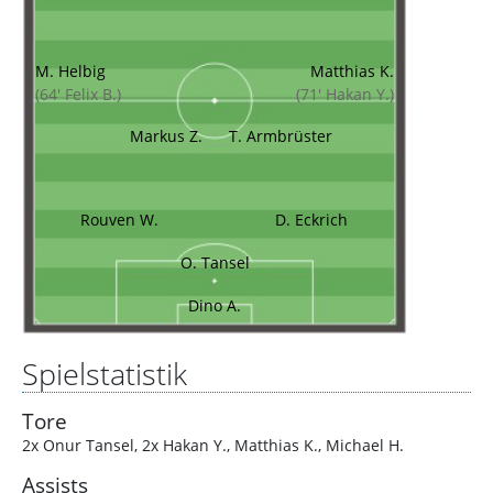
M. Helbig
Matthias K.
(64' Felix B.)
(71' Hakan Y.)
Markus Z.
T. Armbrüster
Rouven W.
D. Eckrich
O. Tansel
Dino A.
Spielstatistik
Tore
2x Onur Tansel
,
2x Hakan Y.
,
Matthias K.
,
Michael H.
Assists