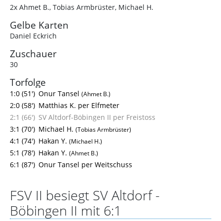
2x Ahmet B.
,
Tobias Armbrüster
,
Michael H.
Gelbe Karten
Daniel Eckrich
Zuschauer
30
Torfolge
1:0 (51')
Onur Tansel
(Ahmet B.)
2:0 (58')
Matthias K. per Elfmeter
2:1 (66')
SV Altdorf-Böbingen II per Freistoss
3:1 (70')
Michael H.
(Tobias Armbrüster)
4:1 (74')
Hakan Y.
(Michael H.)
5:1 (78')
Hakan Y.
(Ahmet B.)
6:1 (87')
Onur Tansel per Weitschuss
FSV II besiegt SV Altdorf -
Böbingen II mit 6:1