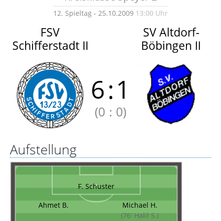
12. Spieltag - 25.10.2009
13:00 Uhr
FSV
SV Altdorf-
Schifferstadt II
Böbingen II
6
:
1
(0
:
0)
Aufstellung
F. Schuster
Ahmet B.
Michael H.
(76' Halil S.)