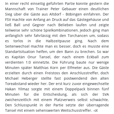
In einer recht einseitig geführten Partie konnte gestern die
Mannschaft von Trainer Peter Gebauer einen deutlichen
Sieg über die Gäste aus Altdorf - Böbingen einfahren. Der
FSV machte von Anfang an Druck auf das Gästegehäuse und
ließ Ball und Gegner nach Belieben laufen und zeigte
teilweise sehr schöne Spielkombinationen. Jedoch ging man
anfänglich sehr fahrlässig mit den Torchancen um, sodass
es torlos in die Halbzeitpause ging. Nach dem
Seitenwechsel machte man es besser, doch es musste eine
Standartsituation helfen, um den Bann zu brechen. So war
es Kapitän Onur Tansel, der nach einem Eckball zum
verdienten 1:0 einnetzte. Die Führung baute nur wenige
Minuten später Matthias Korn per Elfmeter aus. Die Gäste
erzielten durch einen Freistoss den Anschlusstreffer, doch
Michael Heberger stellte fast postwendend den alten
Toreabstand wieder her. Der erst kurz zuvor eingewechselte
Hakan Yilmaz sorgte mit einem Doppelpack binnen fünf
Minuten für die Entscheidung, als sich der SVA
zwichenzeitlich mit einem Platzverweis selbst schwächte.
Den Schlusspunkt in der Partie setzte der überragende
Tansel mit einem sehenswerten Weitschusstreffer. -ot