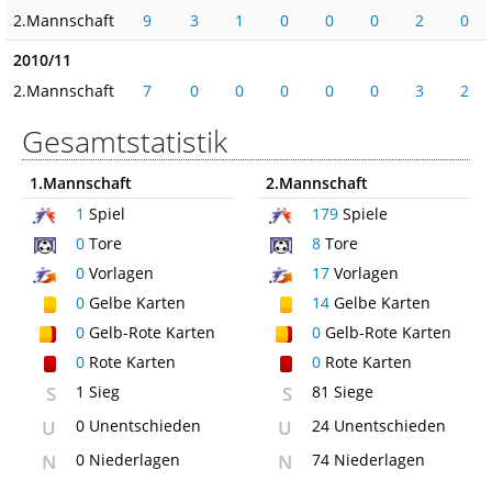
2.Mannschaft
9
3
1
0
0
0
2
0
2010/11
2.Mannschaft
7
0
0
0
0
0
3
2
Gesamtstatistik
1.Mannschaft
2.Mannschaft
1
Spiel
179
Spiele
0
Tore
8
Tore
0
Vorlagen
17
Vorlagen
0
Gelbe Karten
14
Gelbe Karten
0
Gelb-Rote Karten
0
Gelb-Rote Karten
0
Rote Karten
0
Rote Karten
S
1 Sieg
S
81 Siege
U
0 Unentschieden
U
24 Unentschieden
N
0 Niederlagen
N
74 Niederlagen