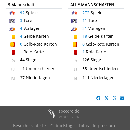
3.Mannschaft
ALLE MANNSCHAFTEN
92
Spiele
272
Spiele
3
Tore
11
Tore
4
Vorlagen
21
Vorlagen
4
Gelbe Karten
18
Gelbe Karten
0
Gelb-Rote Karten
0
Gelb-Rote Karten
1
Rote Karte
1
Rote Karte
S
44 Siege
S
126 Siege
U
11 Unentschieden
U
35 Unentschieden
N
37 Niederlagen
N
111 Niederlagen
soccero.de
© 2006 - 2026
Besucherstatistik
Geburtstage
Fotos
Impressum