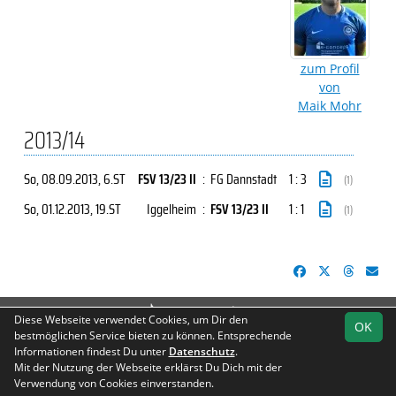
zum Profil
von
Maik Mohr
2013/14
So, 08.09.2013
, 6.ST
FSV 13/23 II
:
FG Dannstadt
1 : 3
(1)
So, 01.12.2013
, 19.ST
Iggelheim
:
FSV 13/23 II
1 : 1
(1)
soccero.de
Diese Webseite verwendet Cookies, um Dir den
OK
© 2006 - 2026
bestmöglichen Service bieten zu können. Entsprechende
Informationen findest Du unter
Datenschutz
.
Besucherstatistik
Geburtstage
Fotos
Impressum
Mit der Nutzung der Webseite erklärst Du Dich mit der
Datenschutz
Verwendung von Cookies einverstanden.