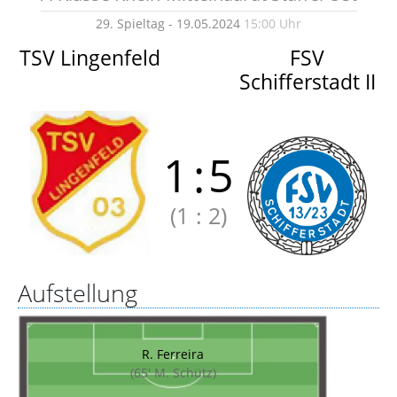
29. Spieltag - 19.05.2024
15:00 Uhr
TSV Lingenfeld
FSV
Schifferstadt II
1
:
5
(1
:
2)
Aufstellung
R. Ferreira
(65' M. Schütz)