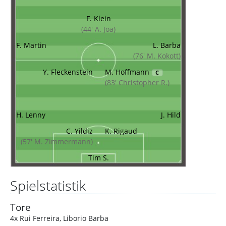
F. Klein
(44' A. Joa)
F. Martin
L. Barba
(76' M. Kokott)
Y. Fleckenstein
M. Hoffmann
C
(83' Christopher R.)
H. Lenny
J. Hild
C. Yildiz
K. Rigaud
(57' M. Zimmermann)
Tim S.
Spielstatistik
Tore
4x Rui Ferreira
,
Liborio Barba