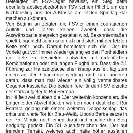
Beteiligten im FSV-Lager bewusst, ein Sieg beim
ebenfalls abstiegsbedrohten TSV schien Pflicht, um den
Nichtabstieg aus der A-Klasse am letzten Spieltag klar
machen zu können.
Von Beginn an zeigten die FSVler einen couragierten
Auftritt und ließen keinen Zweifel, dass die
Auswärtspartie siegreich gestaltet wird. Bekanntermaßen
spielt Lingenfeld sehr risikoreich und steht mit der letzten
Kette sehr hoch. Darauf bereiteten sich die 13er im
Vorfeld gut vor. Immer wieder gelang es den Portheidlern
die Tiefe zu bespielen, entweder mit ordentlichen
Kombinationen oder mit langen Flugbällen. Dass die 2:1
Führung zur Halbzeitpause eher knapp ausfiel, lag zum
einen an der Chancenverwertung und zum anderen
daran, dass man mal wieder ein völlig vermeidbares
Gegentor kassierte. Die beiden Tore für den FSV erzielte
der stark aufgelegte Rui Ferreira.
In Hälfte zwei blieben die 13er weiterhin konzentriert, die
Lingenfelder Abwehrlücken wurden noch deutlicher. Rui
Ferreira gelang mit einem weiteren Doppelschlag das
dritte und vierte Tor für Blau-Weiß. Liborio Barba setzte in
der 75. Minute noch einen drauf und machte den Sieg
endgültig perfekt. Ein 5:1 Ausrufezeichen der 13er auf
fremdem Terrain, welches auch hätte höher ausfallen