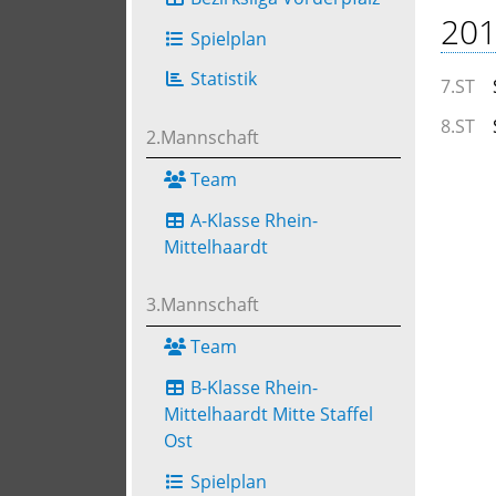
201
Spielplan
Statistik
7.ST
8.ST
2.Mannschaft
Team
A-Klasse Rhein-
Mittelhaardt
3.Mannschaft
Team
B-Klasse Rhein-
Mittelhaardt Mitte Staffel
Ost
Spielplan