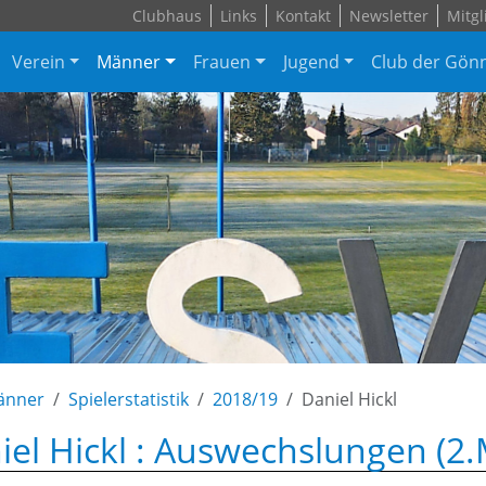
Clubhaus
Links
Kontakt
Newsletter
Mitgl
Verein
Männer
Frauen
Jugend
Club der Gön
änner
Spielerstatistik
2018/19
Daniel Hickl
iel Hickl : Auswechslungen (2