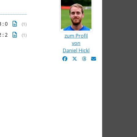
3 : 0
(1)
2 : 2
(1)
zum Profil
von
Daniel Hickl