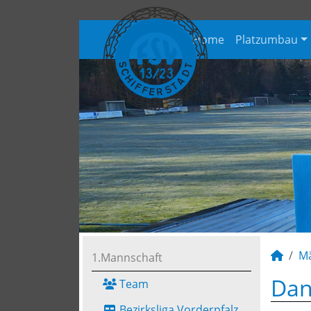
Home
Platzumbau
M
1.Mannschaft
Dan
Team
Bezirksliga Vorderpfalz