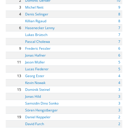
2
Dominic Gerber
10
3
Michel Nett
9
4
Denis Selinger
8
Killian Rigaud
8
6
Hasenecker Lenny
7
Lukas Brütsch
7
Pascal Cholewa
7
9
Frederic Fessler
6
Jonas Hafner
6
11
Jason Müller
5
Lucas Fiederer
5
13
Georg Ester
4
Kevin Nowak
4
15
Dominik Steinel
3
Jonas Hild
3
Samsidin Dino Sonko
3
Sören Hengstberger
3
19
Daniel Keppeler
2
David Furch
2