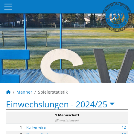
Männer
Spielerstatistik
Einwechslungen -
2024/25
1.Mannschaft
(Einwechslungen)
1
Rui Ferreira
12