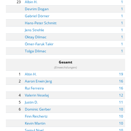
23
Albin H.
1
Devrim Dogan
1
Gabriel Dörner
1
Hans-Peter Schmitt
1
Jens Strehle
1
Oktay Dilmac
1
Ömer-Faruk Takir
1
Tolga Dilmac
1
Gesamt
(Einwechslungen)
1
Altin H.
19
2
Aaron Erwin Jerg
16
Rui Ferreira
16
4
Valerin Veselaj
12
5
Justin D.
11
6
Dominic Gerber
10
Finn Reichertz
10
Kevin Martin
10
Samul Noel
10