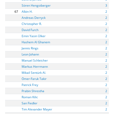
Sören Hengstberger
3
67
Albin H.
2
Andreas Derryck
2
Christopher R.
2
David Furch
2
Emin Yasin Ülker
2
Hashem Al Ghanem
2
Jannis Rings
2
Leon Johann
2
Manuel Schleicher
2
Markus Herrmann
2
Mikail Sentürk Al.
2
Ömer-Faruk Takir
2
Patrick Frey
2
Prabin Shrestha
2
Roman Kilic
2
San Fiedler
2
Tim Alexander Mayer
2