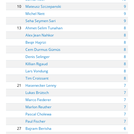
10
Mateusz Szczepanski
9
Michel Nett
9
Seha Seymen Sari
9
13
Ahmet-Selim Tunahan
8
Alex Jean Nahkor
8
Beqir Hajrizi
8
Cem Durmus Gümüs
8
Denis Selinger
8
Killian Rigaud
8
Lars Vondung
8
Tim Croissant
8
21
Hasenecker Lenny
7
Lukas Brütsch
7
Marco Fiederer
7
Marlon Reuther
7
Pascal Cholewa
7
Paul Fischer
7
27
Bajram Berisha
6