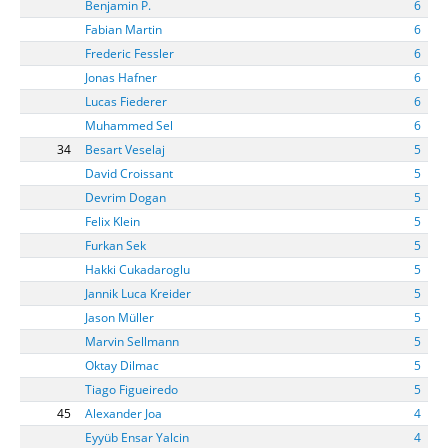
Benjamin P.
6
Fabian Martin
6
Frederic Fessler
6
Jonas Hafner
6
Lucas Fiederer
6
Muhammed Sel
6
34
Besart Veselaj
5
David Croissant
5
Devrim Dogan
5
Felix Klein
5
Furkan Sek
5
Hakki Cukadaroglu
5
Jannik Luca Kreider
5
Jason Müller
5
Marvin Sellmann
5
Oktay Dilmac
5
Tiago Figueiredo
5
45
Alexander Joa
4
Eyyüb Ensar Yalcin
4