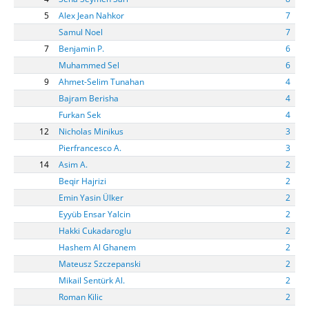
5
Alex Jean Nahkor
7
Samul Noel
7
7
Benjamin P.
6
Muhammed Sel
6
9
Ahmet-Selim Tunahan
4
Bajram Berisha
4
Furkan Sek
4
12
Nicholas Minikus
3
Pierfrancesco A.
3
14
Asim A.
2
Beqir Hajrizi
2
Emin Yasin Ülker
2
Eyyüb Ensar Yalcin
2
Hakki Cukadaroglu
2
Hashem Al Ghanem
2
Mateusz Szczepanski
2
Mikail Sentürk Al.
2
Roman Kilic
2