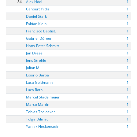
84
Alex Hödl
1
Canbert Yildiz
1
Daniel Stark
1
Fabian Klein
1
Francisco Baptist.
1
Gabriel Dörner
1
Hans-Peter Schmitt
1
Jan Drese
1
Jens Strehle
1
Julian M.
1
Liborio Barba
1
Luca Goldmann
1
Luca Roth
1
Marcel Stadelmeier
1
Marco Martin
1
Tobias Thalacker
1
Tolga Dilmac
1
Yannik Fleckenstein
1