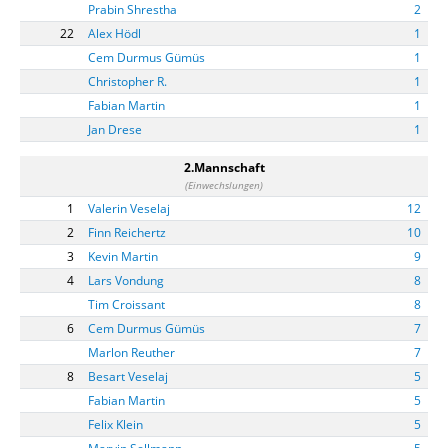
Prabin Shrestha
2
22
Alex Hödl
1
Cem Durmus Gümüs
1
Christopher R.
1
Fabian Martin
1
Jan Drese
1
2.Mannschaft
(Einwechslungen)
1
Valerin Veselaj
12
2
Finn Reichertz
10
3
Kevin Martin
9
4
Lars Vondung
8
Tim Croissant
8
6
Cem Durmus Gümüs
7
Marlon Reuther
7
8
Besart Veselaj
5
Fabian Martin
5
Felix Klein
5