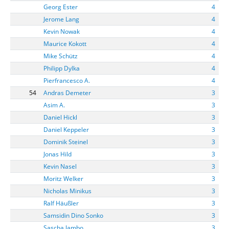
Georg Ester
4
Jerome Lang
4
Kevin Nowak
4
Maurice Kokott
4
Mike Schütz
4
Philipp Dylka
4
Pierfrancesco A.
4
54
Andras Demeter
3
Asim A.
3
Daniel Hickl
3
Daniel Keppeler
3
Dominik Steinel
3
Jonas Hild
3
Kevin Nasel
3
Moritz Welker
3
Nicholas Minikus
3
Ralf Häußler
3
Samsidin Dino Sonko
3
Sascha Jambo
3