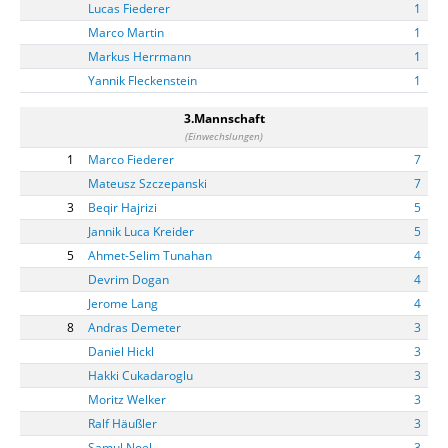
Lucas Fiederer
1
Marco Martin
1
Markus Herrmann
1
Yannik Fleckenstein
1
3.Mannschaft
(Einwechslungen)
1
Marco Fiederer
7
Mateusz Szczepanski
7
3
Beqir Hajrizi
5
Jannik Luca Kreider
5
5
Ahmet-Selim Tunahan
4
Devrim Dogan
4
Jerome Lang
4
8
Andras Demeter
3
Daniel Hickl
3
Hakki Cukadaroglu
3
Moritz Welker
3
Ralf Häußler
3
Samul Noel
3