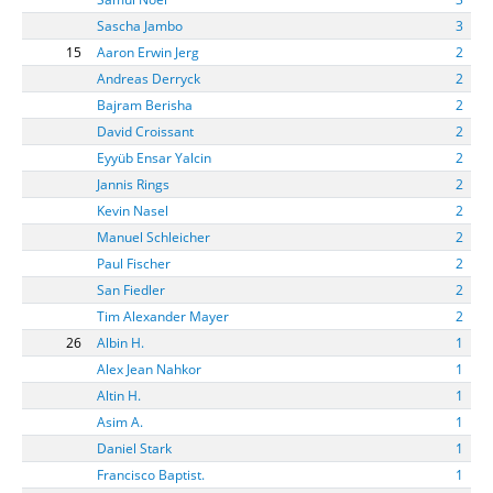
Sascha Jambo
3
15
Aaron Erwin Jerg
2
Andreas Derryck
2
Bajram Berisha
2
David Croissant
2
Eyyüb Ensar Yalcin
2
Jannis Rings
2
Kevin Nasel
2
Manuel Schleicher
2
Paul Fischer
2
San Fiedler
2
Tim Alexander Mayer
2
26
Albin H.
1
Alex Jean Nahkor
1
Altin H.
1
Asim A.
1
Daniel Stark
1
Francisco Baptist.
1