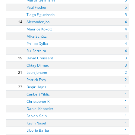
Marvin Sellmann
5
Paul Fischer
5
Tiago Figueiredo
5
14
Alexander Joa
4
Maurice Kokott
4
Mike Schütz
4
Philipp Dylka
4
Rui Ferreira
4
19
David Croissant
3
Oktay Dilmac
3
21
Leon Johann
2
Patrick Frey
2
23
Beqir Hajrizi
1
Canbert Yildiz
1
Christopher R.
1
Daniel Keppeler
1
Fabian Klein
1
Kevin Nasel
1
Liborio Barba
1