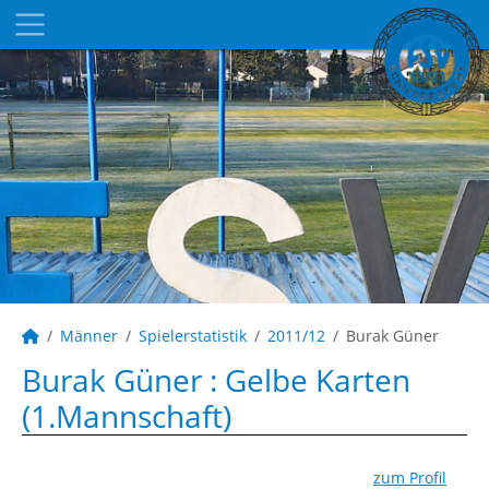
Männer
Spielerstatistik
2011/12
Burak Güner
Burak Güner : Gelbe Karten
(1.Mannschaft)
zum Profil