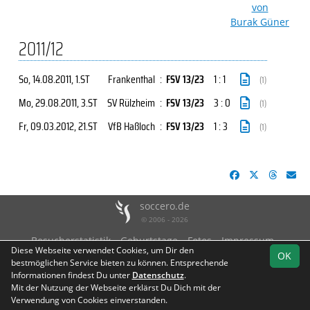
von
Burak Güner
2011/12
So, 14.08.2011
, 1.ST
Frankenthal
:
FSV 13/23
1 : 1
(1)
Mo, 29.08.2011
, 3.ST
SV Rülzheim
:
FSV 13/23
3 : 0
(1)
Fr, 09.03.2012
, 21.ST
VfB Haßloch
:
FSV 13/23
1 : 3
(1)
soccero.de
© 2006 - 2026
Besucherstatistik
Geburtstage
Fotos
Impressum
Diese Webseite verwendet Cookies, um Dir den
Datenschutz
OK
bestmöglichen Service bieten zu können. Entsprechende
Informationen findest Du unter
Datenschutz
.
Mit der Nutzung der Webseite erklärst Du Dich mit der
Verwendung von Cookies einverstanden.