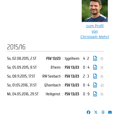
zum Profil
von
Christoph Mehrl
2015/16
So, 02.08.2015
, 2.ST
FSV 13/23
:
Iggelheim
4 : 2
(1)
Sa, 05.09.2015
, 8.ST
B´heim
:
FSV 13/23
0 : 4
(1)
So, 08.11.2015
, 17.ST
RW Seebach
:
FSV 13/23
2 : 3
(1)
So, 01.05.2016
, 31.ST
Q´hambach
:
FSV 13/23
0 : 4
(2)
Mi, 04.05.2016
, 29.ST
Heiligenst.
:
FSV 13/23
0 : 9
(1)