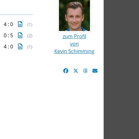
4 : 0
(1)
0 : 5
(2)
zum Profil
von
4 : 0
(1)
Kevin Schimming