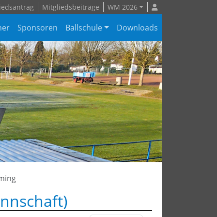
iedsantrag
Mitgliedsbeiträge
WM 2026
ner
Sponsoren
Ballschule
Downloads
ming
nnschaft)