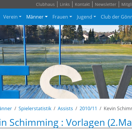
Clubhaus
Links
Kontakt
Newsletter
Mitgl
Verein
Männer
Frauen
Jugend
Club der Gön
änner
Spielerstatistik
Assists
2010/11
Kevin Schim
in Schimming : Vorlagen (2.Ma