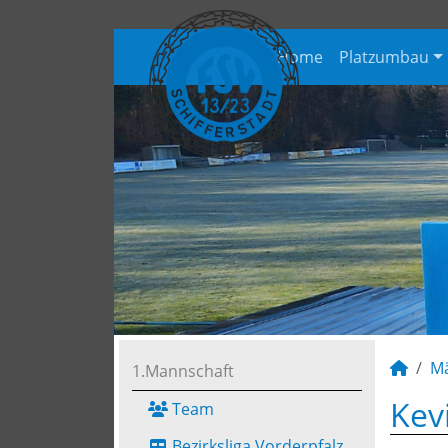
Home
Platzumbau
M
1.Mannschaft
Kev
Team
Bezirksliga Vorderpfalz