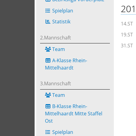
201
Spielplan
Statistik
14.ST
19.ST
2.Mannschaft
31.ST
Team
A-Klasse Rhein-
Mittelhaardt
3.Mannschaft
Team
B-Klasse Rhein-
Mittelhaardt Mitte Staffel
Ost
Spielplan