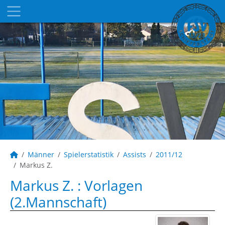
Männer
Spielerstatistik
Assists
2011/12
Markus Z.
Markus Z. : Vorlagen
(2.Mannschaft)