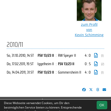
zum Profil
von
Kevin Schimming
2010/11
So, 31.10.2010
, 14.ST
FSV 13/23 II
:
RW Speyer II
4 : 0
(1)
Do, 17.02.2011
, 19.ST
Iggelheim II
:
FSV 13/23 II
0 : 5
(2)
Do, 14.04.2011
, 31.ST
FSV 13/23 II
:
Gommersheim II
4 : 0
(1)
soccero.de
Diese Webseite verwendet Cookies, um Dir den
OK
© 2006 - 2026
bestmöglichen Service bieten zu können. Entsprechende