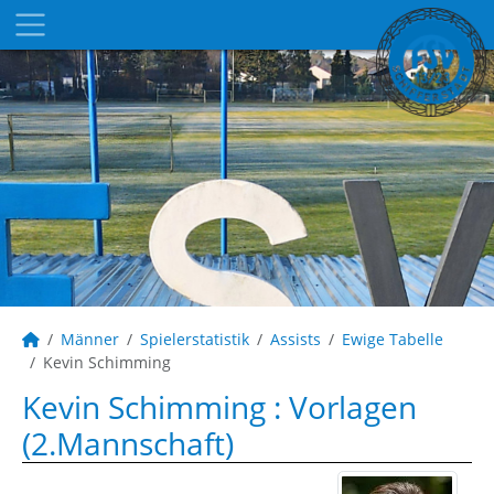
Männer
Spielerstatistik
Assists
Ewige Tabelle
Kevin Schimming
Kevin Schimming : Vorlagen
(2.Mannschaft)