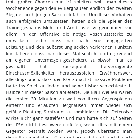
trotz großer Chancen nur 1:1 spielten, wollt man dieses
Wochenende gegen den FV Berghausen endlich den zweiten
Sieg der noch jungen Saison einfahren. Um dieses Vorhaben
auch erfolgreich umzusetzen, hatten sich die Spieler des
Trainergespanns Mehrl und Armbrüster vorgenommen, vor
allem in der Offensive die nötige Abschlussstärke zu
entwickeln. Leider muss man nach einer engagierten
Leistung und den äußerst unglücklich verlorenen Punkten
konstatieren, dass man dieses Mal schlicht und ergreifend
am eigenen Unvermögen gescheitert ist, obwohl man es
geschafft hat, konsequent hervorragende
Einschussmöglichkeiten herauszuspielen. Erwähnenswert
allerdings auch, dass der FSV zunächst massive Probleme
hatte ins Spiel zu finden und seine bisher schlechteste 1.
Halbzeit in dieser Saison ablieferte. Die Blau-Weißen waren
die ersten 30 Minuten zu weit von ihren Gegenspielern
entfernt und erlaubten Berghausen immer wieder sich
gefällig Richtung Strafraum zu kombinieren. Die Defensive
wirkte nicht ganz sattelfest und man hätte sich auf Seiten
des FSV nicht beschweren dürfen, wenn dies mit einem
Gegentor bestraft worden wäre. Jedoch überstand man
diese Phase mit etwas Glück unbeschadet und fand danach