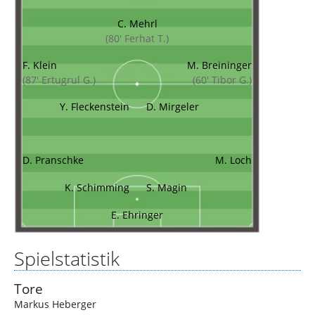
C. Mehrl
(80' Ferhat T.)
F. Klein
M. Breininger
(87' Ertugrul G.)
(60' Tibor G.)
Y. Fleckenstein
D. Mirgeler
D. Pranschke
M. Loch
K. Schimming
S. Magin
E. Ehringer
Spielstatistik
Tore
Markus Heberger