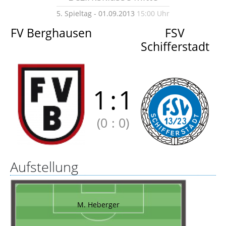
5. Spieltag - 01.09.2013
15:00 Uhr
FV Berghausen
FSV
Schifferstadt
1
:
1
(0
:
0)
Aufstellung
M. Heberger