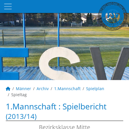
Männer
Archiv
1.Mannschaft
Spielplan
Spieltag
1.Mannschaft :
Spielbericht
(2013/14)
Bezirksklasse Mitte