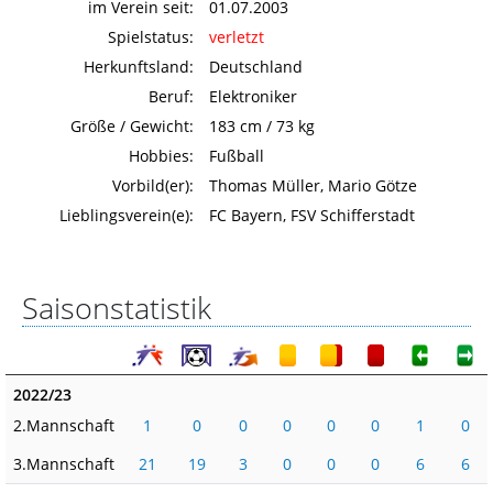
im Verein seit:
01.07.2003
Spielstatus:
verletzt
Herkunftsland:
Deutschland
Beruf:
Elektroniker
Größe / Gewicht:
183 cm / 73 kg
Hobbies:
Fußball
Vorbild(er):
Thomas Müller, Mario Götze
Lieblingsverein(e):
FC Bayern, FSV Schifferstadt
Saisonstatistik
2022/23
2.Mannschaft
1
0
0
0
0
0
1
0
3.Mannschaft
21
19
3
0
0
0
6
6