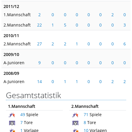
2011/12
1.Mannschaft
2
0
0
0
0
0
2
0
2.Mannschaft
22
1
5
0
0
0
0
3
2010/11
2.Mannschaft
27
2
2
1
0
0
0
6
2009/10
A-Junioren
9
0
0
0
0
0
0
0
2008/09
A-Junioren
14
0
1
1
0
0
2
2
Gesamtstatistik
1.Mannschaft
2.Mannschaft
49
Spiele
71
Spiele
7
Tore
8
Tore
1
Vorlage
10
Vorlagen