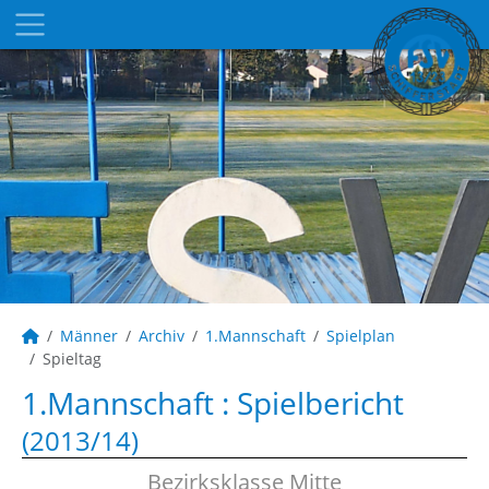
Männer
Archiv
1.Mannschaft
Spielplan
Spieltag
1.Mannschaft :
Spielbericht
(2013/14)
Bezirksklasse Mitte