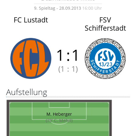
9. Spieltag - 28.09.2013
16:00 Uhr
FC Lustadt
FSV
Schifferstadt
1
:
1
(1
:
1)
Aufstellung
M. Heberger
(70' C. Mehrl)