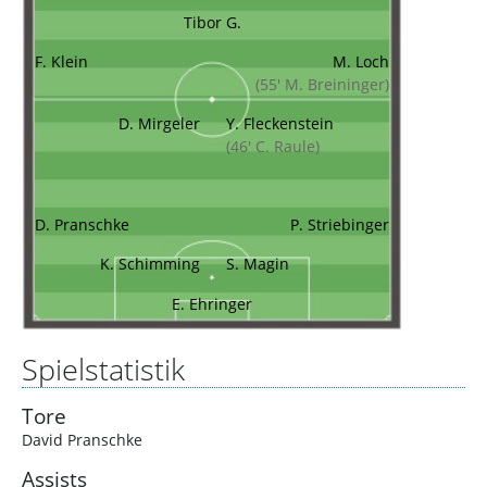
Tibor G.
F. Klein
M. Loch
(55' M. Breininger)
D. Mirgeler
Y. Fleckenstein
(46' C. Raule)
D. Pranschke
P. Striebinger
K. Schimming
S. Magin
E. Ehringer
Spielstatistik
Tore
David Pranschke
Assists