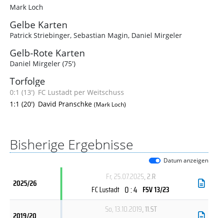
Mark Loch
Gelbe Karten
Patrick Striebinger
,
Sebastian Magin
,
Daniel Mirgeler
Gelb-Rote Karten
Daniel Mirgeler (75')
Torfolge
0:1 (13')
FC Lustadt per Weitschuss
1:1 (20')
David Pranschke
(Mark Loch)
Bisherige Ergebnisse
Datum anzeigen
Fr, 25.07.2025
, 2.R
2025/26
0 : 4
FC Lustadt
FSV 13/23
So, 13.10.2019
, 11.ST
2019/20