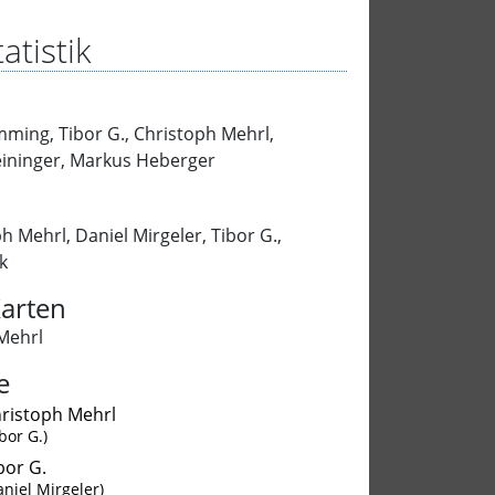
atistik
imming
,
Tibor G.
,
Christoph Mehrl
,
ininger
,
Markus Heberger
ph Mehrl
,
Daniel Mirgeler
,
Tibor G.
,
k
arten
Mehrl
e
ristoph Mehrl
ibor G.)
bor G.
aniel Mirgeler)