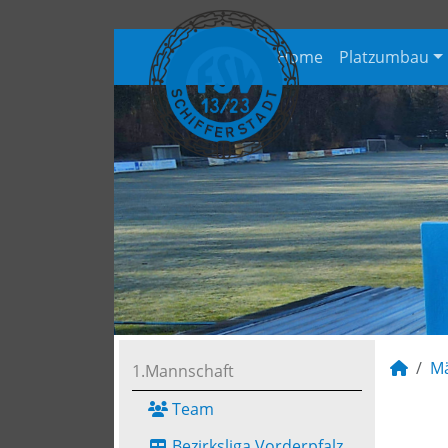
Home
Platzumbau
M
1.Mannschaft
Team
Bezirksliga Vorderpfalz