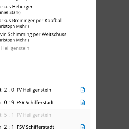
rkus Heberger
aniel Stark)
rkus Breininger per Kopfball
hristoph Mehrl)
vin Schimming per Weitschuss
hristoph Mehrl)
 Heiligenstein
2 : 0
t
FV Heiligenstein
0 : 9
n
FSV Schifferstadt
5 : 1
t
FV Heiligenstein
2 : 1
n
FSV Schifferstadt