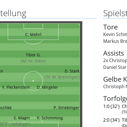
tellung
Spielst
Tore
Kevin Sch
C. Mehrl
Markus Bre
Assists
Tibor G.
2x Christo
(46' Fe. Klein)
Daniel Star
in
D. Stark
(70' M. Breininger)
Gelbe K
Christoph 
Y. Fleckenstein
D. Mirgeler
Torfolg
1:0 (32')
Ch
nschke
P. Striebinger
(T
S. Magin
K. Schimming
2:0 (34')
Ti
49' M. Heberger)
(D