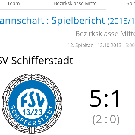
Team
Bezirksklasse Mitte
Spi
annschaft :
Spielbericht
(2013/1
Bezirksklasse Mitt
12. Spieltag - 13.10.2013
15:00
SV Schifferstadt
5
:
1
(2
:
0)