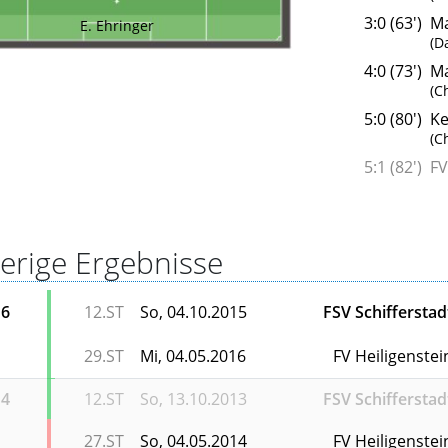
3:0 (63')
Ma
E. Ehringer
(D
4:0 (73')
Ma
(C
5:0 (80')
Ke
(C
5:1 (82')
FV
erige Ergebnisse
16
12.ST
So, 04.10.2015
FSV Schifferstad
29.ST
Mi, 04.05.2016
FV Heiligenstei
14
12.ST
So, 13.10.2013
FSV Schifferstad
27.ST
So, 04.05.2014
FV Heiligenstei