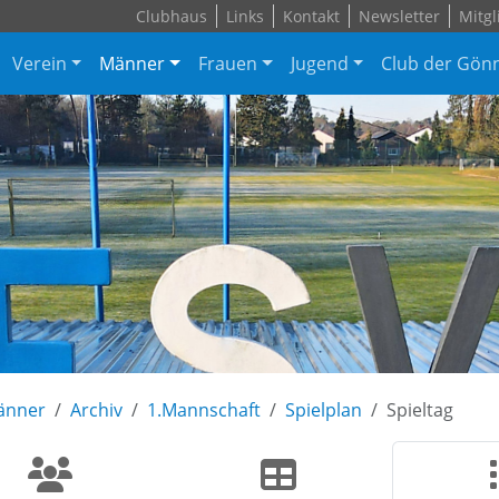
Clubhaus
Links
Kontakt
Newsletter
Mitgl
Verein
Männer
Frauen
Jugend
Club der Gön
änner
Archiv
1.Mannschaft
Spielplan
Spieltag