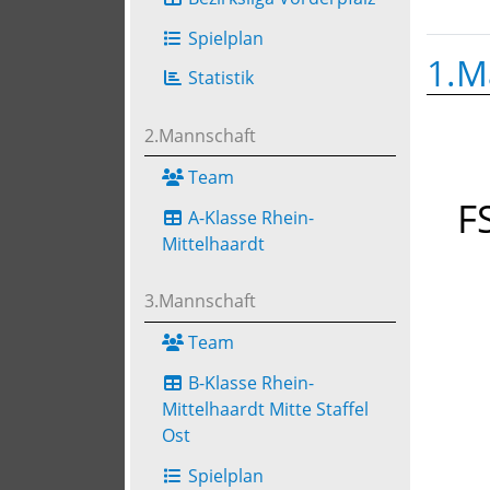
Spielplan
1.M
Statistik
2.Mannschaft
Team
F
A-Klasse Rhein-
Mittelhaardt
3.Mannschaft
Team
B-Klasse Rhein-
Mittelhaardt Mitte Staffel
Ost
Spielplan