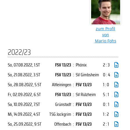
zum Profil
von
Mario Fohs
2022/23
So, 07.08.2022
, 1.ST
FSV 13/23
:
Phönix
2 : 3
So, 21.08.2022
, 3.ST
FSV 13/23
:
SV Gimbsheim
0 : 4
So, 28.08.2022
, 5.ST
Altleiningen
:
FSV 13/23
1 : 0
Fr, 02.09.2022
, 6.ST
FSV 13/23
:
SV Rülzheim
5 : 1
Sa, 10.09.2022
, 7.ST
Grünstadt
:
FSV 13/23
0 : 1
Mi, 14.09.2022
, 4.ST
TSG Jockgrim
:
FSV 13/23
1 : 2
So, 25.09.2022
, 9.ST
Offenbach
:
FSV 13/23
2 : 1