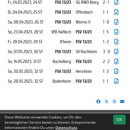
Fr, 24.03.2023
, 24.ST
FSV 13/23
:
SG RWO Alzey
2 : 1
Di, 04.04.2023
, 25.ST
FSV 13/23
:
Offenbach
1 : 1
Sa, 08.04.2023
, 26.ST
FSV 13/23
:
Worms II
1 : 0
So, 23.04.2023
, 28.ST
VfB Haßloch
:
FSV 13/23
1 : 5
Fr, 28.04.2023
, 29.ST
B´heim
:
FSV 13/23
1 : 2
So, 07.05.2023
, 30.ST
FSV 13/23
:
SV Ruchheim
3 : 0
So, 14.05.2023
, 31.ST
Büchelberg
:
FSV 13/23
2 : 2
Sa, 20.05.2023
, 32.ST
FSV 13/23
:
Herxheim
1 : 2
So, 28.05.2023
, 32.ST
Bodenheim
:
FSV 13/23
1 : 1
soccero.de
Diese Webseite verwendet Cookies, um Dir den
OK
© 2006 - 2026
bestmöglichen Service bieten zu können. Entsprechende
Informationen findest Du unter
Datenschutz
.
Besucherstatistik
Geburtstage
Fotos
Impressum