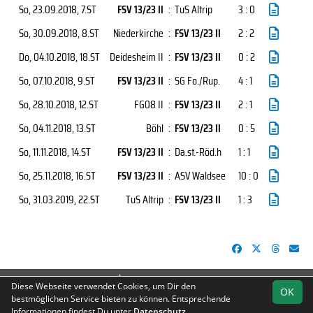
So, 23.09.2018
, 7.ST
FSV 13/23 II
:
TuS Altrip
3 : 0
So, 30.09.2018
, 8.ST
Niederkirche
:
FSV 13/23 II
2 : 2
Do, 04.10.2018
, 18.ST
Deidesheim II
:
FSV 13/23 II
0 : 2
So, 07.10.2018
, 9.ST
FSV 13/23 II
:
SG Fo./Rup.
4 : 1
So, 28.10.2018
, 12.ST
FG08 II
:
FSV 13/23 II
2 : 1
So, 04.11.2018
, 13.ST
Böhl
:
FSV 13/23 II
0 : 5
So, 11.11.2018
, 14.ST
FSV 13/23 II
:
Da.st.-Röd.h
1 : 1
So, 25.11.2018
, 16.ST
FSV 13/23 II
:
ASV Waldsee
10 : 0
So, 31.03.2019
, 22.ST
TuS Altrip
:
FSV 13/23 II
1 : 3
soccero.de
Diese Webseite verwendet Cookies, um Dir den
OK
© 2006 - 2026
bestmöglichen Service bieten zu können. Entsprechende
Informationen findest Du unter
Datenschutz
.