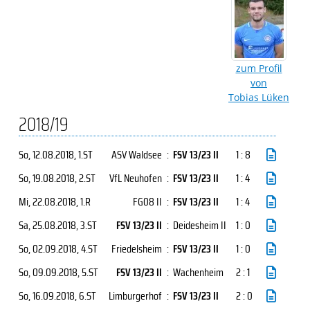
zum Profil
von
Tobias Lüken
2018/19
So, 12.08.2018
, 1.ST
ASV Waldsee
:
FSV 13/23 II
1 : 8
So, 19.08.2018
, 2.ST
VfL Neuhofen
:
FSV 13/23 II
1 : 4
Mi, 22.08.2018
, 1.R
FG08 II
:
FSV 13/23 II
1 : 4
Sa, 25.08.2018
, 3.ST
FSV 13/23 II
:
Deidesheim II
1 : 0
So, 02.09.2018
, 4.ST
Friedelsheim
:
FSV 13/23 II
1 : 0
So, 09.09.2018
, 5.ST
FSV 13/23 II
:
Wachenheim
2 : 1
So, 16.09.2018
, 6.ST
Limburgerhof
:
FSV 13/23 II
2 : 0