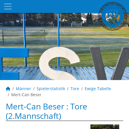
Männer
Spielerstatistik
Tore
Ewige Tabelle
Mert-Can Beser
Mert-Can Beser : Tore
(2.Mannschaft)