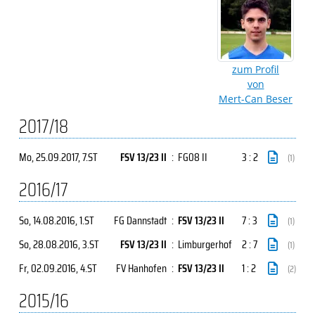
zum Profil
von
Mert-Can Beser
2017/18
Mo, 25.09.2017
, 7.ST
FSV 13/23 II
:
FG08 II
3 : 2
(1)
2016/17
So, 14.08.2016
, 1.ST
FG Dannstadt
:
FSV 13/23 II
7 : 3
(1)
So, 28.08.2016
, 3.ST
FSV 13/23 II
:
Limburgerhof
2 : 7
(1)
Fr, 02.09.2016
, 4.ST
FV Hanhofen
:
FSV 13/23 II
1 : 2
(2)
2015/16